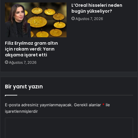
L’Oreal hisseleri neden
bugün yükseliyor?
Ağustos 7, 2026
Filiz Eryılmaz gram altın
için rakam verdi: Yarın
akşama işaret etti
Ağustos 7, 2026
Bir yanıt yazın
E-posta adresiniz yayınlanmayacak.
Gerekli alanlar
*
ile
işaretlenmişlerdir
Y
o