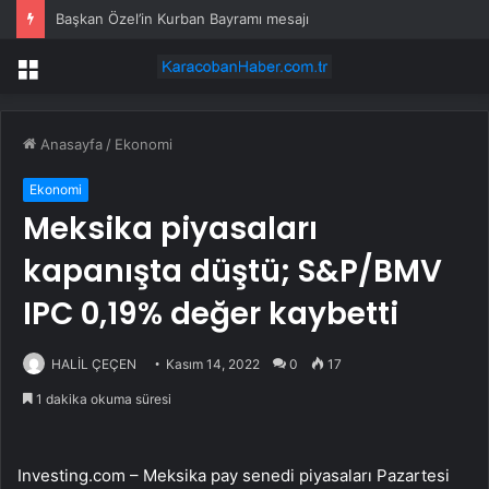
Başkan Özel’in Kurban Bayramı mesajı
Menü
Anasayfa
/
Ekonomi
Ekonomi
Meksika piyasaları
kapanışta düştü; S&P/BMV
IPC 0,19% değer kaybetti
HALİL ÇEÇEN
Kasım 14, 2022
0
17
1 dakika okuma süresi
Investing.com – Meksika pay senedi piyasaları Pazartesi