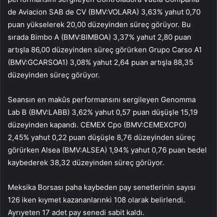
de Aviacion SAB de CV (BMV:
VOLARA
) 3,63% yahut 0,70
puan yükselerek 20,00 düzeyinden süreç görüyor. Bu
sırada
Bimbo A
(BMV:
BIMBOA
) 3,37% yahut 2,80 puan
artışla 86,00 düzeyinden süreç görürken
Grupo Carso A1
(BMV:
GCARSOA1
) 3,08% yahut 2,64 puan artışla 88,35
düzeyinden süreç görüyor.
Seansın en makûs performansını sergileyen
Genomma
Lab B
(BMV:
LABB
) 3,62% yahut 0,57 puan düşüşle 15,19
düzeyinden kapandı.
CEMEX Cpo
(BMV:
CEMEXCPO
)
2,45% yahut 0,22 puan düşüşle 8,76 düzeyinden süreç
görürken
Alsea
(BMV:
ALSEA
) 1,94% yahut 0,76 puan bedel
kaybederek 38,32 düzeyinden süreç görüyor.
Meksika Borsası paha kaybeden pay senetlerinin sayısı
126 iken kıymet kazananlarınki 108 olarak belirlendi.
Ayrıyeten 17 adet pay senedi sabit kaldı.