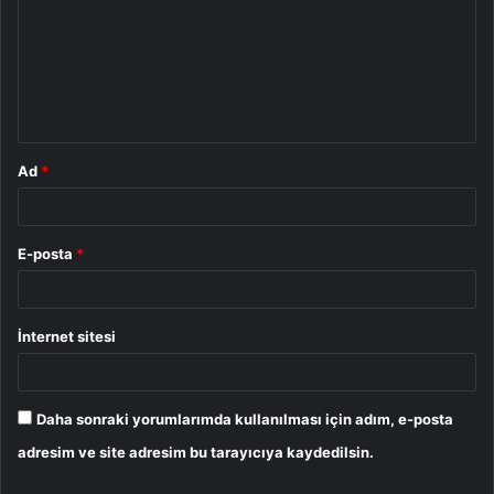
r
u
m
*
Ad
*
E-posta
*
İnternet sitesi
Daha sonraki yorumlarımda kullanılması için adım, e-posta
adresim ve site adresim bu tarayıcıya kaydedilsin.