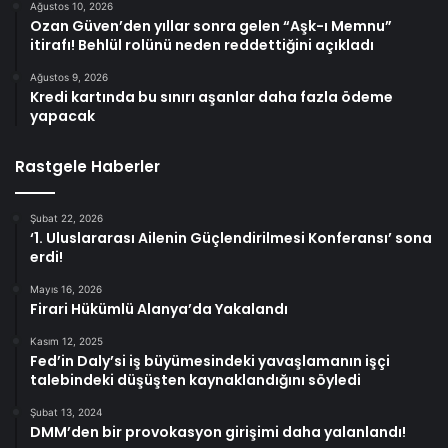
Ağustos 10, 2026
Ozan Güven’den yıllar sonra gelen “Aşk-ı Memnu”
itirafı! Behlül rolünü neden reddettiğini açıkladı
Ağustos 9, 2026
Kredi kartında bu sınırı aşanlar daha fazla ödeme
yapacak
Rastgele Haberler
Şubat 22, 2026
‘1. Uluslararası Ailenin Güçlendirilmesi Konferansı’ sona
erdi!
Mayıs 16, 2026
Firari Hükümlü Alanya’da Yakalandı
Kasım 12, 2025
Fed’in Daly’si iş büyümesindeki yavaşlamanın işçi
talebindeki düşüşten kaynaklandığını söyledi
Şubat 13, 2024
DMM’den bir provokasyon girişimi daha yalanlandı!