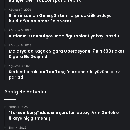
Bahçeli’den Trabzonspor’a Tebrik
Ağustos 7, 2026
Bilim insanları Güneş Sistemi dışındaki ilk uyduyu
buldu: ‘Yalpalaması’ ele verdi
Ağustos 6, 2026
Butlanın İstanbul şovunda figüranlar fiyakayı bozdu
Ağustos 6, 2026
Malatya’da Kaçak Sigara Operasyonu: 7 Bin 330 Paket
Sigara Ele Geçirildi
Ağustos 6, 2026
Serbest bırakılan Tan Taşçı’nın sahnede yüzüne alev
parladı
Rastgele Haberler
Nisan 1, 2026
“Lüksemburg” iddiasını çürüten detay: Akın Gürlek o
ülkeye hiç gitmemiş
Ekim 4, 2025