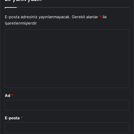
E-posta adresiniz yayınlanmayacak.
Gerekli alanlar
*
ile
işaretlenmişlerdir
Y
o
r
u
m
*
Ad
*
E-posta
*