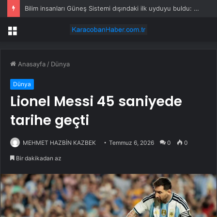
Bilim insanları Güneş Sistemi dışındaki ilk uyduyu buldu: ‘Yalpalaması’ ele verdi
Menü
Anasayfa
/
Dünya
Dünya
Lionel Messi 45 saniyede
tarihe geçti
MEHMET HAZBİN KAZBEK
Temmuz 6, 2026
0
0
Bir dakikadan az