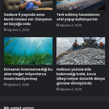
Sadece 9 yaşında ama
Terk edilmiş havaalanını
kendi müzesi var: Dünyanın
otel yapıp kullanıyorlar
en küçüğü oldu
Ağustos 2, 2026
Ağustos 3, 2026
Kimsenin önemsemediği bu
Halkının yüzüne bile
alan meğer milyonlarca
bakmadığı balık, koca
insanı besliyormuş
ülkeyi milyar dolarlık dünya
gücüne dönüştürdü
Ağustos 2, 2026
Ağustos 2, 2026
Bir yanıt yazın