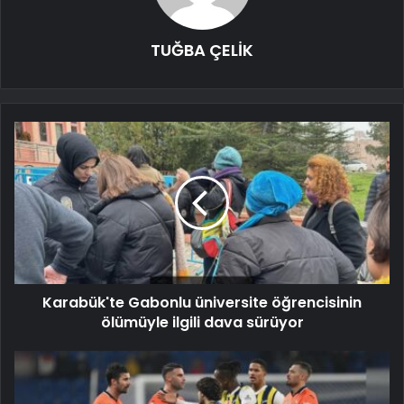
TUĞBA ÇELİK
Karabük'te Gabonlu üniversite öğrencisinin
ölümüyle ilgili dava sürüyor