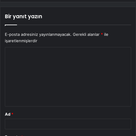
Bir yanıt yazın
E-posta adresiniz yayınlanmayacak.
Gerekli alanlar
*
ile
işaretlenmişlerdir
Y
o
r
u
m
*
Ad
*