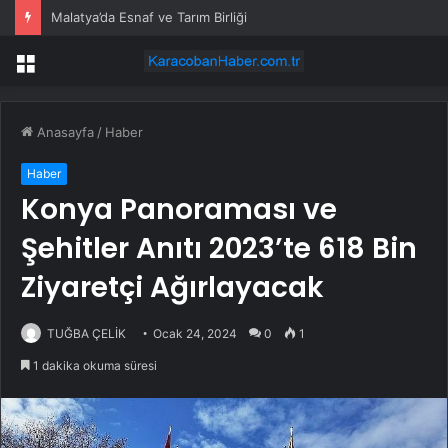
Büyükşehir ekiplerinden Kemer Liman Caddesi’nde çalışma
Menü
Anasayfa
/
Haber
Haber
Konya Panoraması ve
Şehitler Anıtı 2023’te 618 Bin
Ziyaretçi Ağırlayacak
TUĞBA ÇELİK
Ocak 24, 2024
0
1
1 dakika okuma süresi