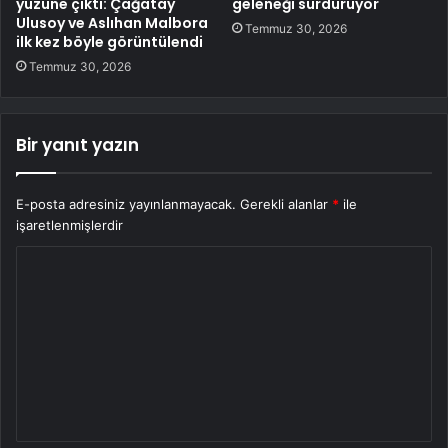
yüzüne çıktı: Çağatay
geleneği sürdürüyor
Ulusoy ve Aslıhan Malbora
Temmuz 30, 2026
ilk kez böyle görüntülendi
Temmuz 30, 2026
Bir yanıt yazın
E-posta adresiniz yayınlanmayacak.
Gerekli alanlar
*
ile
işaretlenmişlerdir
Y
o
r
u
m
*