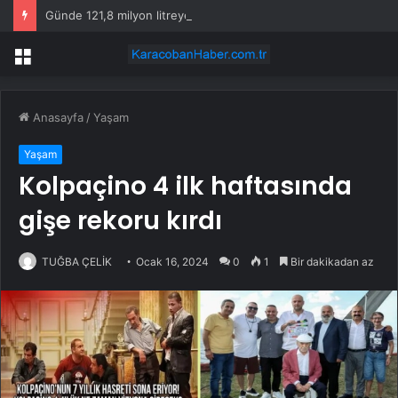
Günde 121,8 milyon litreye kadar su yutuyor: İşte nedeni
Menü
Anasayfa
/
Yaşam
Yaşam
Kolpaçino 4 ilk haftasında
gişe rekoru kırdı
TUĞBA ÇELİK
Ocak 16, 2024
0
1
Bir dakikadan az