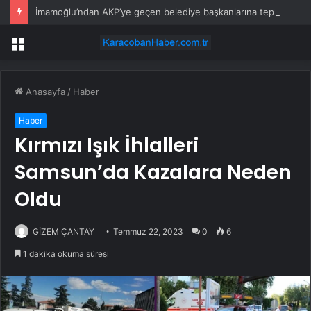
İmamoğlu’ndan AKP’ye geçen belediye başkanlarına tepki
Menü
Anasayfa
/
Haber
Haber
Kırmızı Işık İhlalleri
Samsun’da Kazalara Neden
Oldu
GİZEM ÇANTAY
Temmuz 22, 2023
0
6
1 dakika okuma süresi