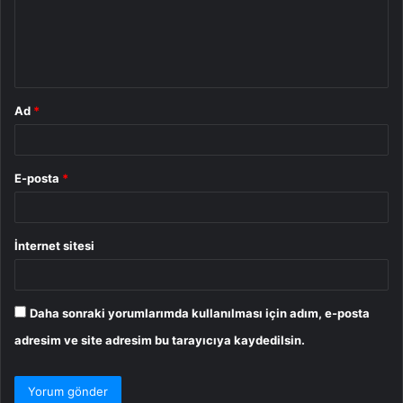
u
m
*
Ad
*
E-posta
*
İnternet sitesi
Daha sonraki yorumlarımda kullanılması için adım, e-posta
adresim ve site adresim bu tarayıcıya kaydedilsin.