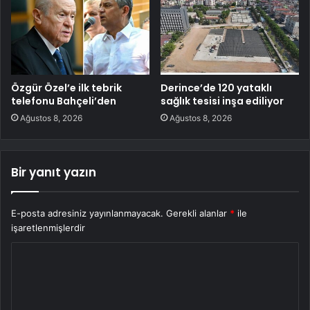
Özgür Özel’e ilk tebrik
Derince’de 120 yataklı
telefonu Bahçeli’den
sağlık tesisi inşa ediliyor
Ağustos 8, 2026
Ağustos 8, 2026
Bir yanıt yazın
E-posta adresiniz yayınlanmayacak.
Gerekli alanlar
*
ile
işaretlenmişlerdir
Y
o
r