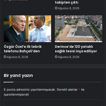
takipten çıktı
Ağustos 8, 2026
Özgür Özel’e ilk tebrik
Derince’de 120 yataklı
telefonu Bahçeli’den
sağlık tesisi inşa ediliyor
Ağustos 8, 2026
Ağustos 8, 2026
Bir yanıt yazın
E-posta adresiniz yayınlanmayacak.
Gerekli alanlar
*
ile
işaretlenmişlerdir
Y