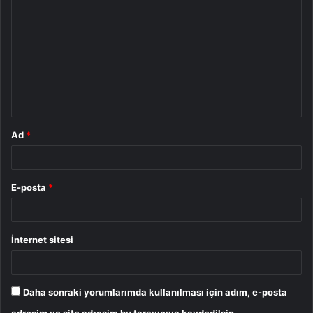
o
r
u
m
*
Ad
*
E-posta
*
İnternet sitesi
Daha sonraki yorumlarımda kullanılması için adım, e-posta