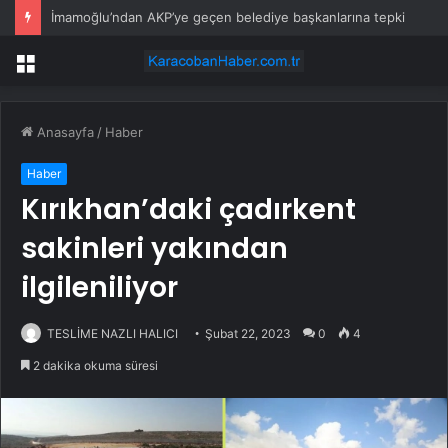
İmamoğlu’ndan AKP’ye geçen belediye başkanlarına tepki
Menü
Anasayfa
/
Haber
Haber
Kırıkhan’daki çadırkent
sakinleri yakından
ilgileniliyor
TESLİME NAZLI HALICI
Şubat 22, 2023
0
4
2 dakika okuma süresi