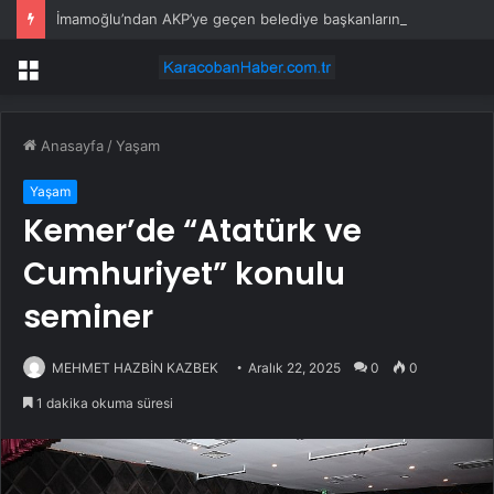
İmamoğlu’ndan AKP’ye geçen belediye başkanlarına tepki
Menü
Anasayfa
/
Yaşam
Yaşam
Kemer’de “Atatürk ve
Cumhuriyet” konulu
seminer
MEHMET HAZBİN KAZBEK
Aralık 22, 2025
0
0
1 dakika okuma süresi