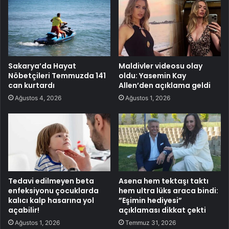
Sakarya’da Hayat
Maldivler videosu olay
Nöbetçileri Temmuzda 141
oldu: Yasemin Kay
can kurtardı
Allen’den açıklama geldi
Ağustos 4, 2026
Ağustos 1, 2026
Tedavi edilmeyen beta
Asena hem tektaşı taktı
enfeksiyonu çocuklarda
hem ultra lüks araca bindi:
kalıcı kalp hasarına yol
”Eşimin hediyesi”
açabilir!
açıklaması dikkat çekti
Ağustos 1, 2026
Temmuz 31, 2026