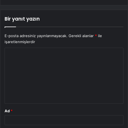
Bir yanıt yazın
E-posta adresiniz yayınlanmayacak.
Gerekli alanlar
*
ile
işaretlenmişlerdir
Y
o
r
u
m
*
Ad
*