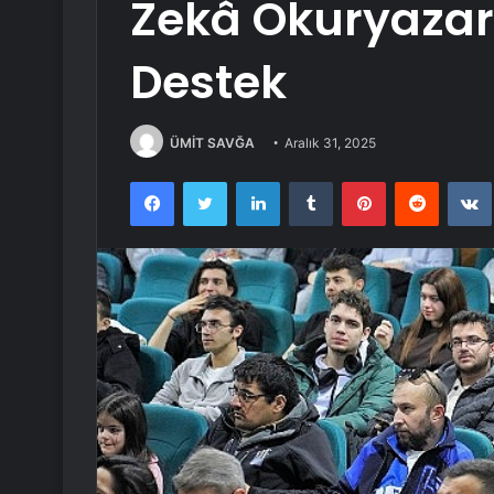
Zekâ Okuryazar
Destek
ÜMİT SAVĞA
Aralık 31, 2025
Facebook
Twitter
LinkedIn
Tumblr
Pinterest
Reddit