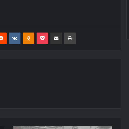
erest
Reddit
VKontakte
Odnoklassniki
Pocket
E-Posta ile paylaş
Yazdır