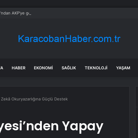
’ndan AKP’ye geçen belediye başkanlarına tepki
FA
HABER
EKONOMI
SAĞLIK
TEKNOLOJI
YAŞAM
 Zekâ Okuryazarlığına Güçlü Destek
iyesi’nden Yapay