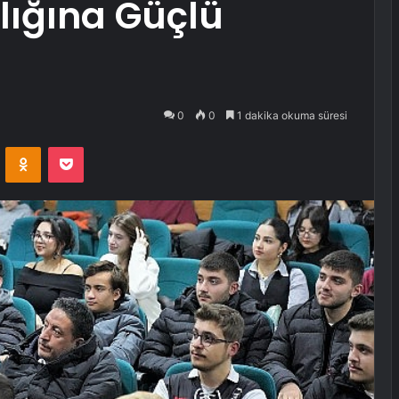
lığına Güçlü
0
0
1 dakika okuma süresi
VKontakte
Odnoklassniki
Pocket