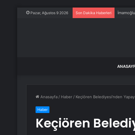
İmamoğlu
Pazar, Ağustos 9 2026
Son Dakika Haberleri
ANASAY
Anasayfa
/
Haber
/
Keçiören Belediyesi’nden Yapay
Haber
Keçiören Beled