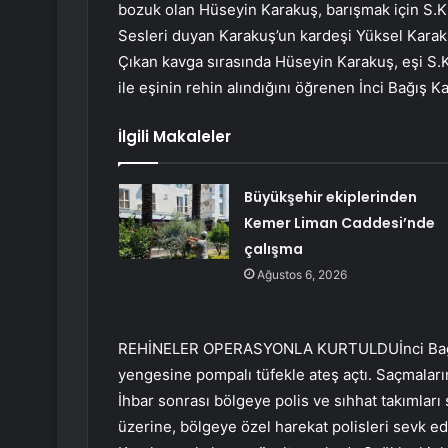
bozuk olan Hüseyin Karakuş, barışmak için S.K.’y
Sesleri duyan Karakuş’un kardeşi Yüksel Karakuş
Çıkan kavga sırasında Hüseyin Karakuş, eşi S.K.
ile eşinin rehin alındığını öğrenen İnci Bağış Ka
İlgili Makaleler
Büyükşehir ekiplerinden
Kemer Liman Caddesi’nde
çalışma
Ağustos 6, 2026
REHİNELER OPERASYONLA KURTULDUİnci Bağış
yengesine pompalı tüfekle ateş açtı. Saçmaların 
İhbar sonrası bölgeye polis ve sıhhat takımlar
üzerine, bölgeye özel harekat polisleri sevk ed