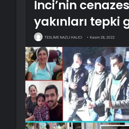
İnci’nin cenazesi
yakınları tepki 
TESLİME NAZLI HALICI
Kasım 28, 2022