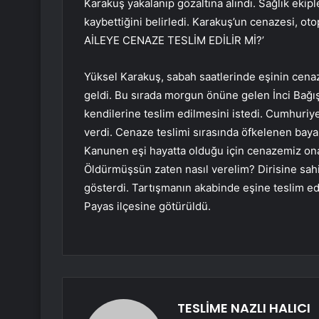
Karakuş yakalanıp gözaltına alındı. Sağlık ekipl
kaybettiğini belirledi. Karakuş’un cenazesi, ot
AİLEYE CENAZE TESLİM EDİLİR Mİ?’
Yüksel Karakuş, sabah saatlerinde eşinin cena
geldi. Bu sırada morgun önüne gelen İnci Bağış
kendilerine teslim edilmesini istedi. Cumhuriy
verdi. Cenaze teslimi sırasında öfkelenen bayan
Kanunen eşi hayatta olduğu için cenazemiz ona v
Öldürmüşsün zaten nasıl verelim? Dirisine sahi
gösterdi. Tartışmanın akabinde eşine teslim e
Payas ilçesine götürüldü.
TESLİME NAZLI HALICI