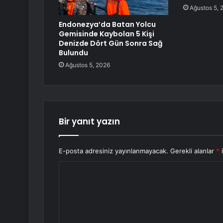
Ağustos 5, 
Endonezya’da Batan Yolcu
Gemisinde Kaybolan 5 Kişi
Denizde Dört Gün Sonra Sağ
Bulundu
Ağustos 5, 2026
Bir yanıt yazın
E-posta adresiniz yayınlanmayacak.
Gerekli alanlar
*
i
Y
o
r
u