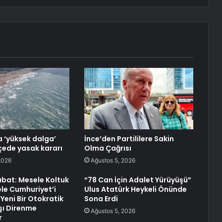
a ‘yüksek dalga’
İnce’den Partililere Sakin
lçede yasak kararı
Olma Çağrısı
2026
Ağustos 5, 2026
bat: Mesele Koltuk
“78 Can İçin Adalet Yürüyüşü”
ele Cumhuriyet’i
Ulus Atatürk Heykeli Önünde
Yeni Bir Otokratik
Sona Erdi
şı Direnme
Ağustos 5, 2026
r