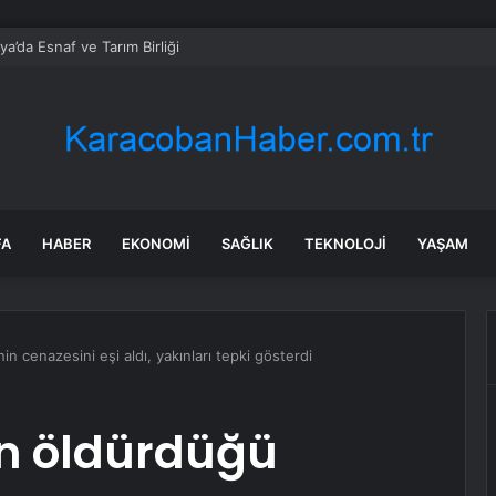
ya’da Esnaf ve Tarım Birliği
FA
HABER
EKONOMI
SAĞLIK
TEKNOLOJI
YAŞAM
in cenazesini eşi aldı, yakınları tepki gösterdi
in öldürdüğü