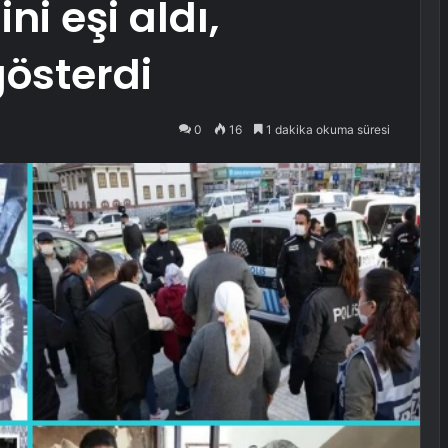
ni eşi aldı,
gösterdi
0
16
1 dakika okuma süresi