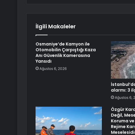
İlgili Makaleler
Osmaniye’de Kamyon ile
Otomobilin Çarpıştığı Kaza
Anı Güvenlik Kamerasına
Yansıdı
Ağustos 6, 2026
İstanbul’d
alarmı: 3 i
Ağustos 6, 
Özgür Kara
Değil, Mes
Koruma ve 
Rejime Kar
Meselesidi