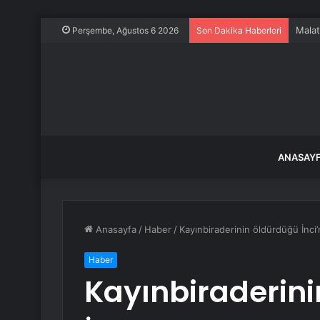
Malat
Perşembe, Ağustos 6 2026
Son Dakika Haberleri
ANASAY
Anasayfa
/
Haber
/
Kayınbiraderinin öldürdüğü İnci’n
Haber
Kayınbiraderin