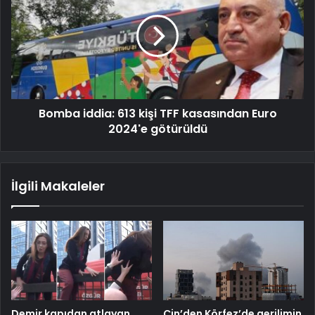
Bomba iddia: 613 kişi TFF kasasından Euro
2024'e götürüldü
İlgili Makaleler
Demir kapıdan atlayan
Çin’den Körfez’de gerilimin