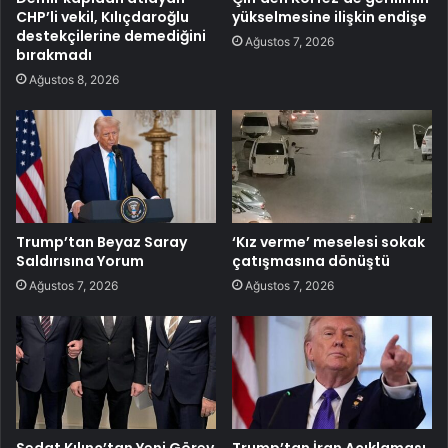
CHP’li vekil, Kılıçdaroğlu
yükselmesine ilişkin endişe
destekçilerine demediğini
Ağustos 7, 2026
bırakmadı
Ağustos 8, 2026
Trump’tan Beyaz Saray
‘Kız verme’ meselesi sokak
Saldırısına Yorum
çatışmasına dönüştü
Ağustos 7, 2026
Ağustos 7, 2026
Sedat Kılınç’tan Yeni Görev
Trump’tan İran Açıklaması