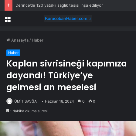
Derince’de 120 yataklı sağlık tesisi inşa ediliyor
Menü
Anasayfa
/
Haber
Haber
Kaplan sivrisineği kapımıza
dayandı! Türkiye’ye
gelmesi an meselesi
ÜMİT SAVĞA
Haziran 18, 2024
0
0
1 dakika okuma süresi