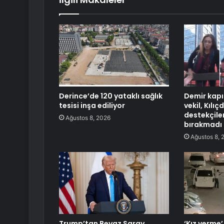
Derince’de 120 yataklı sağlık
Demir kapı
tesisi inşa ediliyor
vekil, Kılı
destekçile
Ağustos 8, 2026
bırakmadı
Ağustos 8, 
Trump’tan Beyaz Saray
‘Kız verme