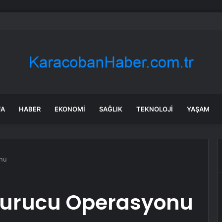
 Özel’e ilk tebrik telefonu Bahçeli’den
FA
HABER
EKONOMI
SAĞLIK
TEKNOLOJI
YAŞAM
onu
şturucu Operasyonu