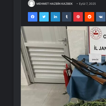
MEHMET HAZBİN KAZBEK
Eylül 7, 2025
Facebook
Twitter
LinkedIn
Tumblr
Pinterest
Reddit