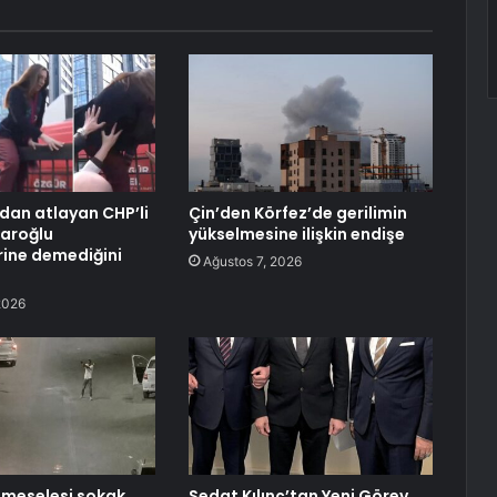
dan atlayan CHP’li
Çin’den Körfez’de gerilimin
çdaroğlu
yükselmesine ilişkin endişe
rine demediğini
Ağustos 7, 2026
2026
’ meselesi sokak
Sedat Kılınç’tan Yeni Görev