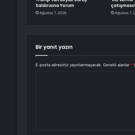
Saldırısına Yorum
çatışması
Ağustos 7, 2026
Ağustos 7, 
Bir yanıt yazın
E-posta adresiniz yayınlanmayacak.
Gerekli alanlar
*
i
Y
o
r
u
m
*