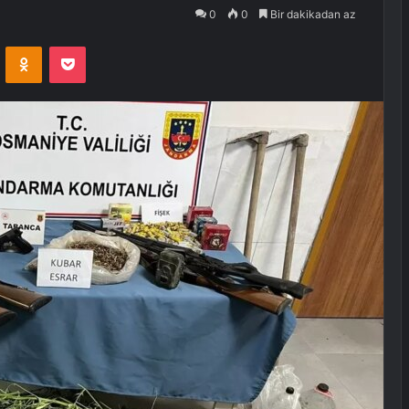
0
0
Bir dakikadan az
VKontakte
Odnoklassniki
Pocket