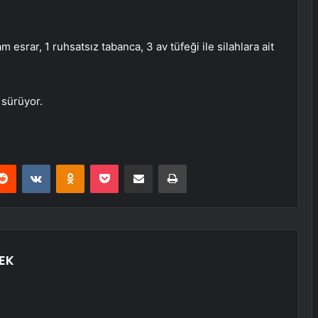
 esrar, 1 ruhsatsız tabanca, 3 av tüfeği ile silahlara ait
 sürüyor.
erest
Reddit
VKontakte
Odnoklassniki
Pocket
E-Posta ile paylaş
Yazdır
EK