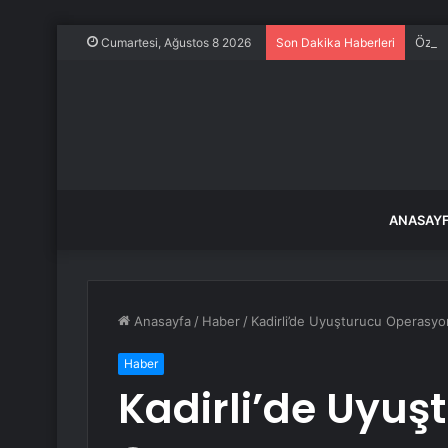
Özgür
Cumartesi, Ağustos 8 2026
Son Dakika Haberleri
ANASAY
Anasayfa
/
Haber
/
Kadirli’de Uyuşturucu Operasy
Haber
Kadirli’de Uyu