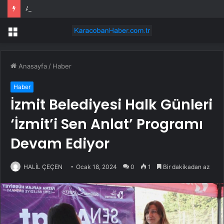
Amrize hissesi bugün neden düşüyor?
Menü
Anasayfa
/
Haber
Haber
İzmit Belediyesi Halk Günleri
‘İzmit’i Sen Anlat’ Programı
Devam Ediyor
HALİL ÇEÇEN
Ocak 18, 2024
0
1
Bir dakikadan az