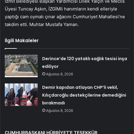
İzmit Belediyesi Başkan Yardımcısı Dilek Yalçın ve Meclis
Üyesi Tuncay Aşkın, İZGİMli hanımların kendi elleriyle
yaptığı cam oymalı çınar ağacını Cumhuriyet Mahallesi’ne
takdim etti. Muhtar Mustafa Yaman.
İlgili Makaleler
Derince’de 120 yataklı sağlık tesisi inşa
ediliyor
Ağustos 8, 2026
Demir kapıdan atlayan CHP’li vekil,
Kılıçdaroğlu destekçilerine demediğini
bırakmadı
Ağustos 8, 2026
CUMHURBAŞKANI HÜRRİYET’E TEŞEKKÜR