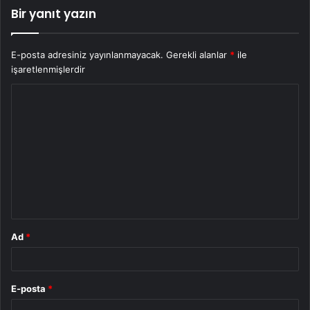
Bir yanıt yazın
E-posta adresiniz yayınlanmayacak.
Gerekli alanlar
*
ile
işaretlenmişlerdir
Y
o
r
u
m
*
Ad
*
E-posta
*