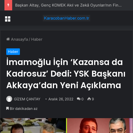
Başkan Altay, Genç KOMEK Akıl ve Zekâ Oyunları’nın Final Turunda Öğrencilerin Heyecanını Paylaştı
Menü
Anasayfa
/
Haber
Haber
İmamoğlu İçin ‘Kazansa da
Kadrosuz’ Dedi: YSK Başkanı
Akkaya’dan Yeni Açıklama
GİZEM ÇANTAY
Aralık 26, 2022
0
9
Bir dakikadan az