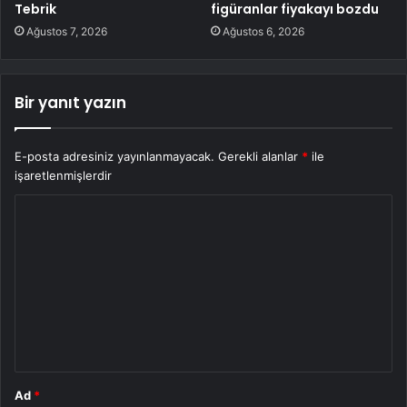
Tebrik
figüranlar fiyakayı bozdu
Ağustos 7, 2026
Ağustos 6, 2026
Bir yanıt yazın
E-posta adresiniz yayınlanmayacak.
Gerekli alanlar
*
ile
işaretlenmişlerdir
Y
o
r
u
m
*
Ad
*