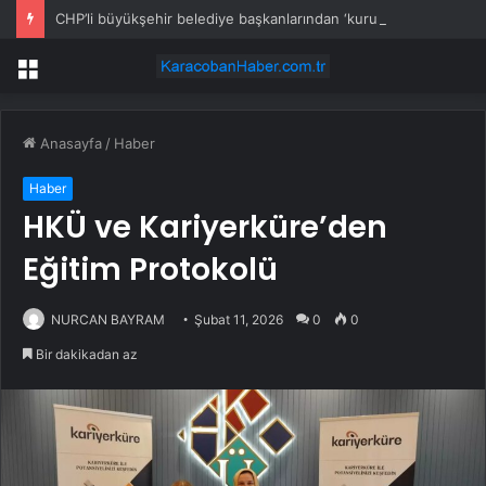
CHP’li büyükşehir belediye başkanlarından ‘kurultay’ açıklaması
Menü
Anasayfa
/
Haber
Haber
HKÜ ve Kariyerküre’den
Eğitim Protokolü
NURCAN BAYRAM
Şubat 11, 2026
0
0
Bir dakikadan az