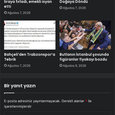
liraya fırladı, emekli isyan
Doğaya Döndü
etti
Ağustos 7, 2026
Ağustos 7, 2026
Bahçeli’den Trabzonspor’a
Butlanın İstanbul şovunda
Tebrik
figüranlar fiyakayı bozdu
Ağustos 7, 2026
Ağustos 6, 2026
Bir yanıt yazın
E-posta adresiniz yayınlanmayacak.
Gerekli alanlar
*
ile
işaretlenmişlerdir