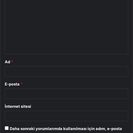
Y
o
r
u
m
*
Ad
*
E-posta
*
İnternet sitesi
Daha sonraki yorumlarımda kullanılması için adım, e-posta