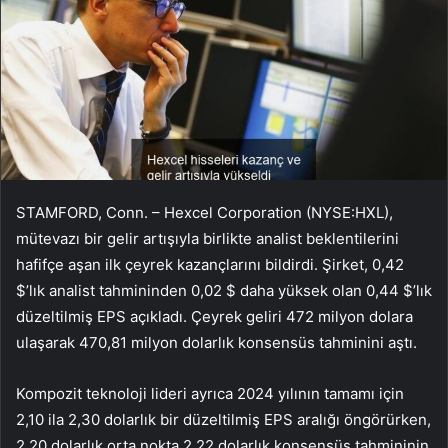
STAMFORD, Conn. – Hexcel Corporation (NYSE:HXL),
mütevazı bir gelir artışıyla birlikte analist beklentilerini
hafifçe aşan ilk çeyrek kazançlarını bildirdi. Şirket, 0,42
$’lık analist tahmininden 0,02 $ daha yüksek olan 0,44 $’lık
düzeltilmiş EPS açıkladı. Çeyrek geliri 472 milyon dolara
ulaşarak 470,81 milyon dolarlık konsensüs tahminini aştı.
Kompozit teknoloji lideri ayrıca 2024 yılının tamamı için
2,10 ila 2,30 dolarlık bir düzeltilmiş EPS aralığı öngörürken,
2,20 dolarlık orta nokta 2,22 dolarlık konsensüs tahmininin