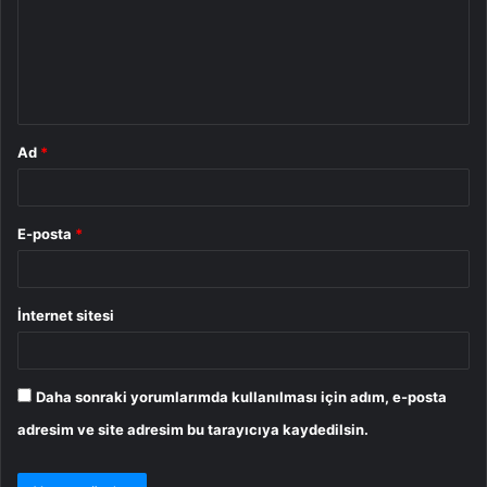
u
m
*
Ad
*
E-posta
*
İnternet sitesi
Daha sonraki yorumlarımda kullanılması için adım, e-posta
adresim ve site adresim bu tarayıcıya kaydedilsin.