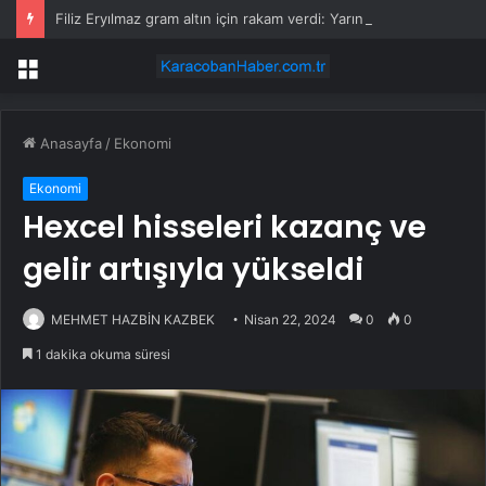
Filiz Eryılmaz gram altın için rakam verdi: Yarın akşama işaret etti
Menü
Anasayfa
/
Ekonomi
Ekonomi
Hexcel hisseleri kazanç ve
gelir artışıyla yükseldi
MEHMET HAZBİN KAZBEK
Nisan 22, 2024
0
0
1 dakika okuma süresi