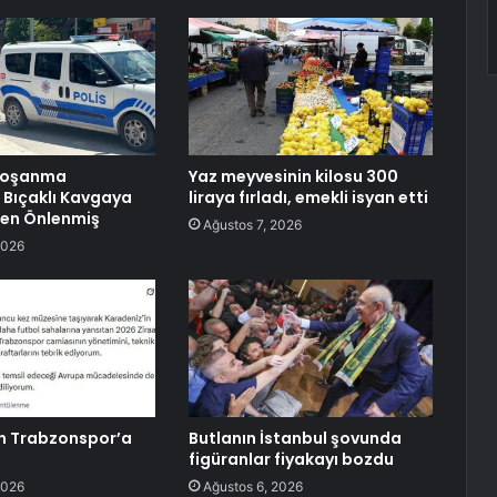
 Boşanma
Yaz meyvesinin kilosu 300
 Bıçaklı Kavgaya
liraya fırladı, emekli isyan etti
en Önlenmiş
Ağustos 7, 2026
2026
n Trabzonspor’a
Butlanın İstanbul şovunda
figüranlar fiyakayı bozdu
2026
Ağustos 6, 2026