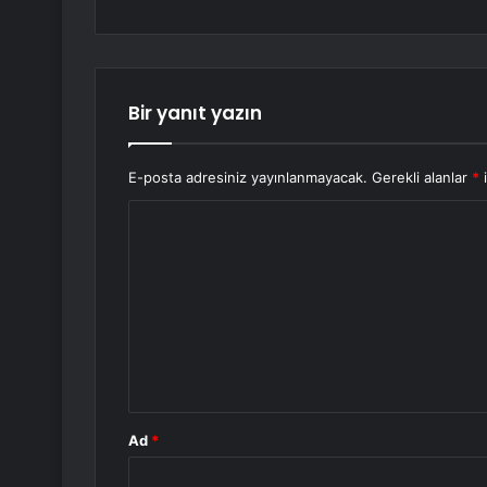
Bir yanıt yazın
E-posta adresiniz yayınlanmayacak.
Gerekli alanlar
*
i
Y
o
r
u
m
*
Ad
*