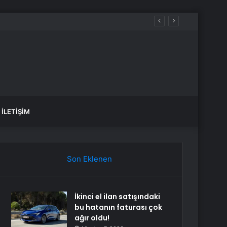
İLETIŞIM
Son Eklenen
İkinci el ilan satışındaki
bu hatanın faturası çok
ağır oldu!