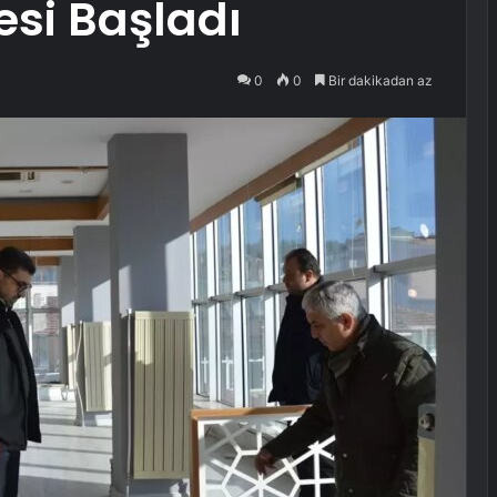
si Başladı
0
0
Bir dakikadan az