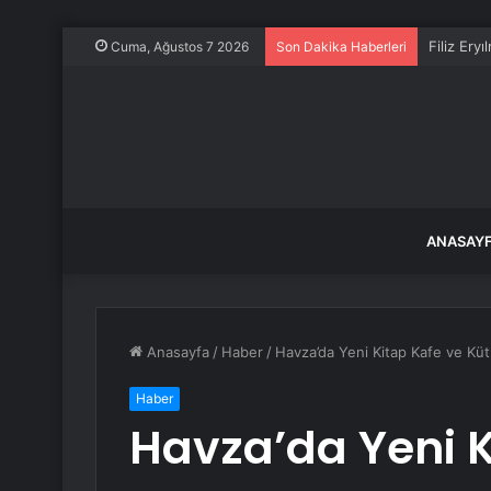
Filiz Ery
Cuma, Ağustos 7 2026
Son Dakika Haberleri
ANASAY
Anasayfa
/
Haber
/
Havza’da Yeni Kitap Kafe ve Küt
Haber
Havza’da Yeni K