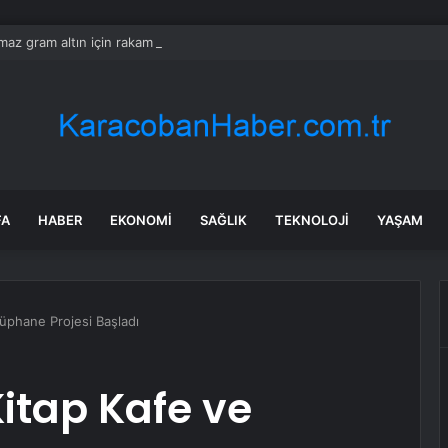
ılmaz gram altın için rakam verdi: Yarın akşama işaret etti
FA
HABER
EKONOMI
SAĞLIK
TEKNOLOJI
YAŞAM
üphane Projesi Başladı
itap Kafe ve