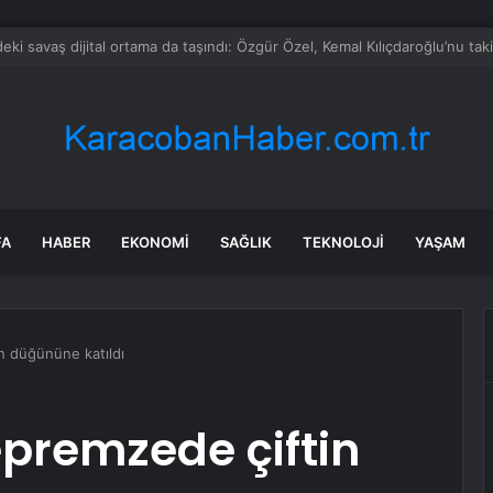
 Özel’e ilk tebrik telefonu Bahçeli’den
FA
HABER
EKONOMI
SAĞLIK
TEKNOLOJI
YAŞAM
n düğününe katıldı
premzede çiftin