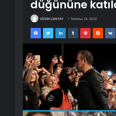
düğününe katıl
GİZEM ÇANTAY
Temmuz 24, 2023
Facebook
Twitter
LinkedIn
Tumblr
Pinterest
Reddit