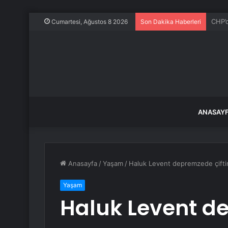
Özgür
Cumartesi, Ağustos 8 2026
Son Dakika Haberleri
ANASAY
Anasayfa
/
Yaşam
/
Haluk Levent depremzede çifti
Yaşam
Haluk Levent de