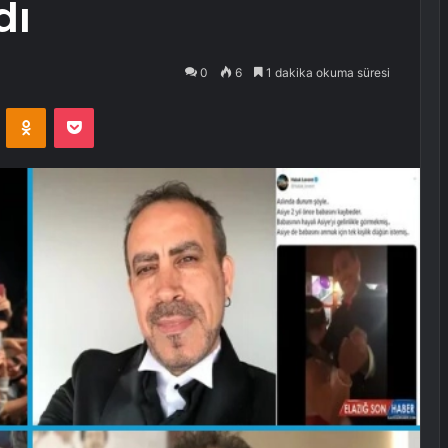
dı
0
6
1 dakika okuma süresi
VKontakte
Odnoklassniki
Pocket