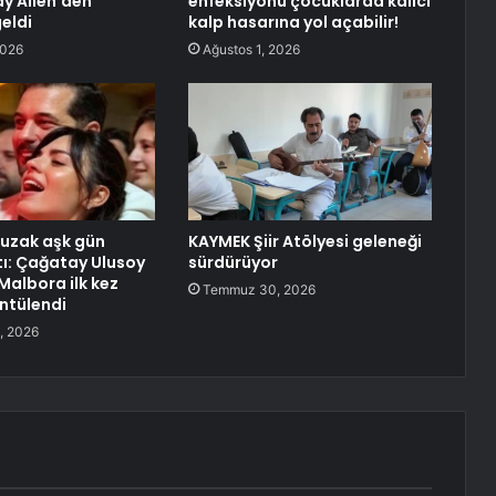
y Allen’den
enfeksiyonu çocuklarda kalıcı
eldi
kalp hasarına yol açabilir!
2026
Ağustos 1, 2026
uzak aşk gün
KAYMEK Şiir Atölyesi geleneği
tı: Çağatay Ulusoy
sürdürüyor
Malbora ilk kez
Temmuz 30, 2026
ntülendi
, 2026