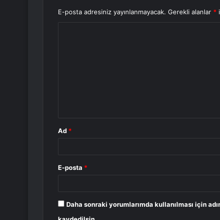
E-posta adresiniz yayınlanmayacak.
Gerekli alanlar
*
i
Y
o
r
u
m
*
Ad
*
E-posta
*
Daha sonraki yorumlarımda kullanılması için adı
kaydedilsin.