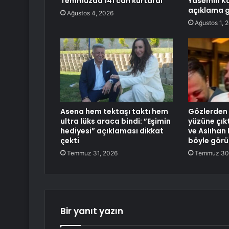
Temmuzda 141 can kurtardı
Yasemin Ka
açıklama g
Ağustos 4, 2026
Ağustos 1, 
Asena hem tektaşı taktı hem
Gözlerden 
ultra lüks araca bindi: ”Eşimin
yüzüne çık
hediyesi” açıklaması dikkat
ve Aslıhan 
çekti
böyle görü
Temmuz 31, 2026
Temmuz 30
Bir yanıt yazın