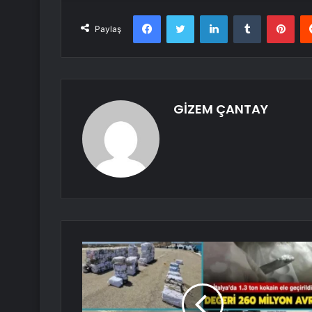
Facebook
Twitter
LinkedIn
Tumblr
Pint
Paylaş
GİZEM ÇANTAY