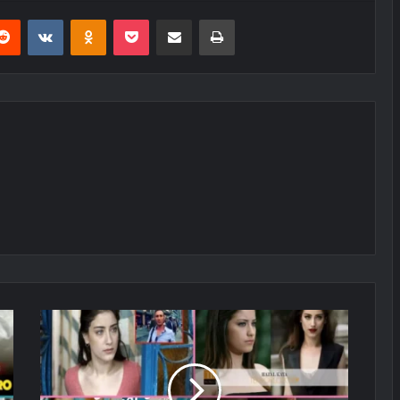
erest
Reddit
VKontakte
Odnoklassniki
Pocket
E-Posta ile paylaş
Yazdır