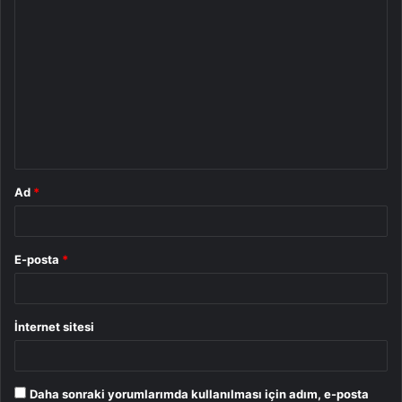
Y
o
r
u
m
*
Ad
*
E-posta
*
İnternet sitesi
Daha sonraki yorumlarımda kullanılması için adım, e-posta