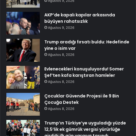
Ağustos 9, 2026
AKP’de kapalı kapılar arkasında
büyüyen rahatsızlık
Ağustos 9, 2026
Trump aradığı fırsatı buldu: Hedefinde
yine o isim var
Ağustos 8, 2026
Evlenecekleri konuşuluyordu! Somer
Şef’ten kafa karıştıran hamleler
Ağustos 8, 2026
Çocuklar Güvende Projesi ile 9 Bin
Çocuğa Destek
Ağustos 8, 2026
Trump’ın Türkiye’ye uyguladığı yüzde
12,5’lik ek gümrük vergisi yürürlüğe
girdiği ilk gün yargıya taşındı