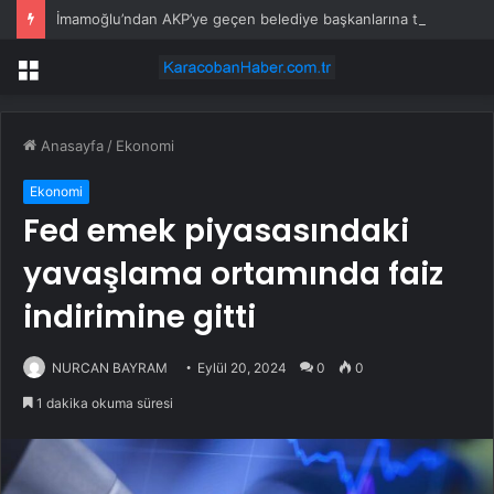
İmamoğlu’ndan AKP’ye geçen belediye başkanlarına tepki
Menü
Anasayfa
/
Ekonomi
Ekonomi
Fed emek piyasasındaki
yavaşlama ortamında faiz
indirimine gitti
NURCAN BAYRAM
Eylül 20, 2024
0
0
1 dakika okuma süresi