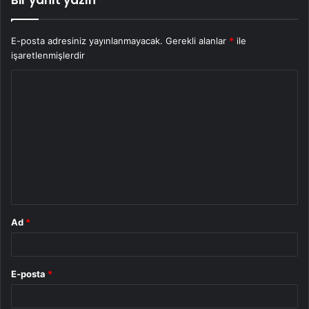
Bir yanıt yazın
E-posta adresiniz yayınlanmayacak.
Gerekli alanlar
*
ile
işaretlenmişlerdir
Y
o
r
u
m
*
Ad
*
E-posta
*