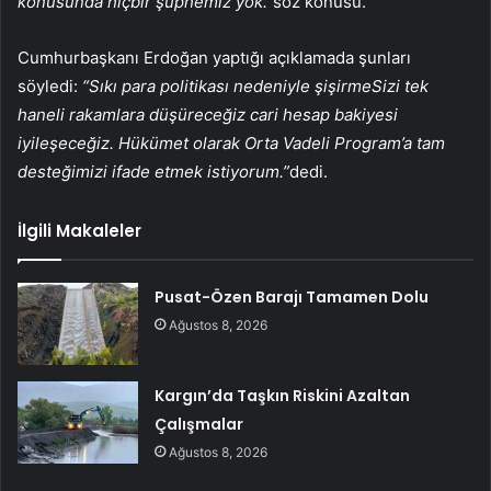
konusunda hiçbir şüphemiz yok.”
söz konusu.
Cumhurbaşkanı Erdoğan yaptığı açıklamada şunları
söyledi:
“Sıkı para politikası nedeniyle
şişirme
Sizi tek
haneli rakamlara düşüreceğiz
cari hesap bakiyesi
iyileşeceğiz. Hükümet olarak Orta Vadeli Program’a tam
desteğimizi ifade etmek istiyorum.”
dedi.
İlgili Makaleler
Pusat-Özen Barajı Tamamen Dolu
Ağustos 8, 2026
Kargın’da Taşkın Riskini Azaltan
Çalışmalar
Ağustos 8, 2026