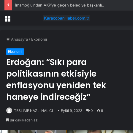
İmamoğlu’ndan AKP’ye geçen belediye başkanlarına tepki
Menü
Anasayfa
/
Ekonomi
Ekonomi
Erdoğan: “Sıkı para
politikasının etkisiyle
enflasyonu yeniden tek
haneye indireceğiz”
TESLİME NAZLI HALICI
Eylül 9, 2023
0
9
Bir dakikadan az