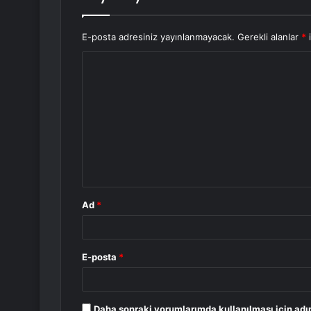
E-posta adresiniz yayınlanmayacak.
Gerekli alanlar
*
i
Y
o
r
u
m
*
Ad
*
E-posta
*
Daha sonraki yorumlarımda kullanılması için adı