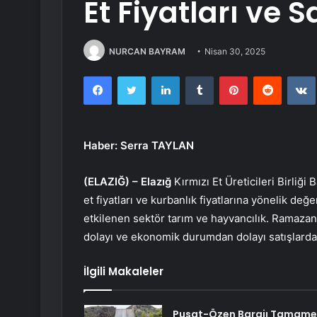
Et Fiyatları ve 
NURCAN BAYRAM
Nisan 30, 2025
Facebook
Twitter
LinkedIn
Tumblr
Pinterest
Reddit
Haber: Serra TAYLAN
(ELAZIĞ) –
Elazığ
Kırmızı Et Üreticileri Birliğ
et fiyatları ve kurbanlık fiyatlarına yönelik d
etkilenen sektör tarım ve hayvancılık. Ramazan
dolayı ve ekonomik durumdan dolayı satışlarda
İlgili Makaleler
Pusat-Özen Barajı Tamam