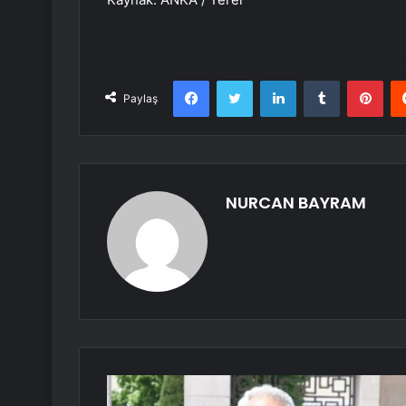
Facebook
Twitter
LinkedIn
Tumblr
Pint
Paylaş
NURCAN BAYRAM