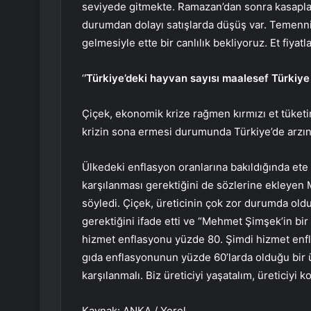
seviyede gitmekte. Ramazan’dan sonra kasapla
durumdan dolayı satışlarda düşüş var. Temenni
gelmesiyle ette bir canlılık bekliyoruz. Et fiyat
‘
‘Türkiye’deki hayvan sayısı maalesef Türkiy
Çiçek, ekonomik krize rağmen kırmızı et tüket
krizin sona ermesi durumunda Türkiye’de arzın t
Ülkedeki enflasyon oranlarına bakıldığında ete
karşılanması gerektiğini de sözlerine ekleyen 
söyledi. Çiçek, üreticinin çok zor durumda old
gerektiğini ifade etti ve “Mehmet Şimşek’in bir
hizmet enflasyonu yüzde 80. Şimdi hizmet enflas
gıda enflasyonunun yüzde 60’larda olduğu bir 
karşılanmalı. Biz üreticiyi yaşatalım, üreticiyi 
Kaynak: ANKA / Yerel