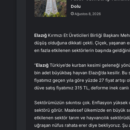
Dolu
Ağustos 8, 2026
Elazığ
Kırmızı Et Üreticileri Birliği Başkanı M
düşüş olduğuna dikkati çekti. Çiçek, yaşanan 
en fazla etkilenen sektörlerin başında geldiğini
“
Elazığ
Türkiye’de kurban kesimi geleneği yönün
bin adet büyükbaş hayvan Elazığ’da kesilir. Bu 
fiyatımız geçen yıla göre yüzde 27 fiyat artışı 
düve satış fiyatımız 315 TL, deforme inek canlı
Sektörümüzün sıkıntısı çok. Enflasyon yüksek 
sektörü görür. Maalesef ülkemizde en büyük so
etkilenen sektör tarım ve hayvancılık sektörüdü
uğraşan nüfus rahata erer diye bekliyoruz. Şu 