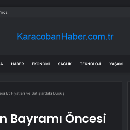
’ndan AKP’ye geçen belediye başkanlarına tepki
FA
HABER
EKONOMI
SAĞLIK
TEKNOLOJI
YAŞAM
si Et Fiyatları ve Satışlardaki Düşüş
an Bayramı Öncesi