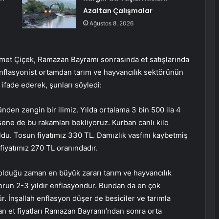
Azaltan Çalışmalar
Ağustos 8, 2026
ehmet Çiçek, Ramazan Bayramı sonrasında et satışlarında
enflasyonist ortamdan tarım ve hayvancılık sektörünün
 ifade ederek, şunları söyledi:
den zengin bir ilimiz. Yılda ortalama 3 bin 500 ila 4
sene de bu rakamları bekliyoruz. Kurban canlı kilo
oldu. Tosun fiyatımız 330 TL. Damızlık vasfını kaybetmiş
 fiyatımız 270 TL oranındadır.
olduğu zaman en büyük zararı tarım ve hayvancılık
run 2-3 yıldır enflasyondur. Bundan da en çok
r. İnşallah enflasyon düşer de besiciler ve tarımla
an et fiyatları Ramazan Bayramı’ndan sonra orta