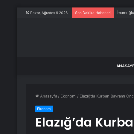
İmamoğlu
Pazar, Ağustos 9 2026
Son Dakika Haberleri
ANASAY
Anasayfa
/
Ekonomi
/
Elazığ’da Kurban Bayramı Önce
Ekonomi
Elazığ’da Kurb