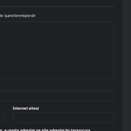
le işaretlenmişlerdir
İnternet sitesi
m, e-posta adresim ve site adresim bu tarayıcıya