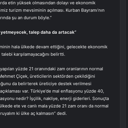
rda etin yüksek olmasından dolayı ve ekonomik
miz turizm mevsiminin açılması. Kurban Bayramı’nın
larında şu an durum böyle.”
e yetmeyecek, talep daha da artacak”
iminin hala ülkede devam ettiğini, gelecekte ekonomik
alebi karşılamayacağını belirtti.
 yapılan yüzde 21 oranındaki zam oranlarının normal
Mehmet Çiçek, üreticilerin sektörden çekildiğini
uğunu da belirterek üreticiye destek verilmesi
 açıklaması var. Türkiye’de mal enflasyonu yüzde 40,
yonu nedir? İşçilik, nakliye, enerji giderleri. Sonuçta
ülkede ete ve canlı mala yüzde 21 zam oranı da normal
koruyalım ki ülke aç kalmasın” dedi.