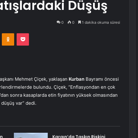
Satışlardaki Düşüş
0
0
1 dakika okuma süresi
VKontakte
Odnoklassniki
Pocket
i Başkanı Mehmet Çiçek, yaklaşan
Kurban
Bayramı öncesi
eğerlendirmelerde bulundu. Çiçek, “Enflasyondan en çok
’dan sonra kasaplarda etin fiyatının yüksek olmasından
 düşüş var” dedi.
en
Kargın’da Taşkın Riskini