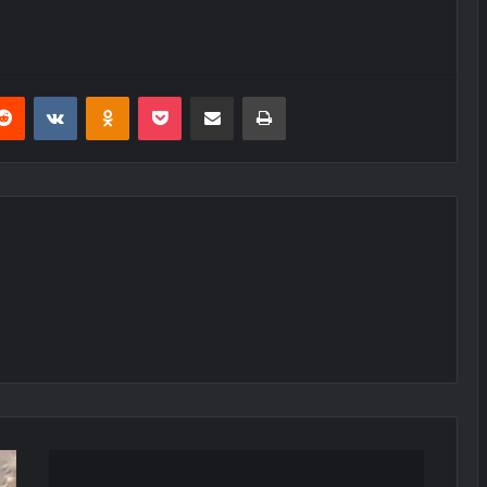
erest
Reddit
VKontakte
Odnoklassniki
Pocket
E-Posta ile paylaş
Yazdır