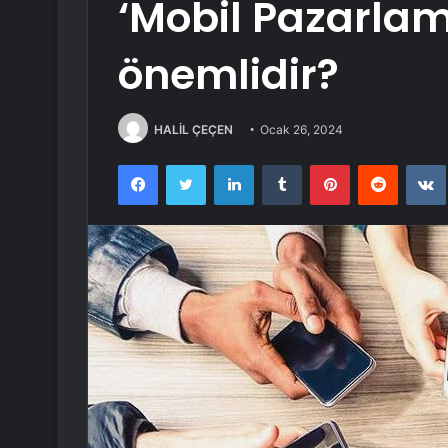
‘Mobil Pazarlam
önemlidir?
HALİL ÇEÇEN
Ocak 26, 2024
Facebook
Twitter
LinkedIn
Tumblr
Pinterest
Reddit