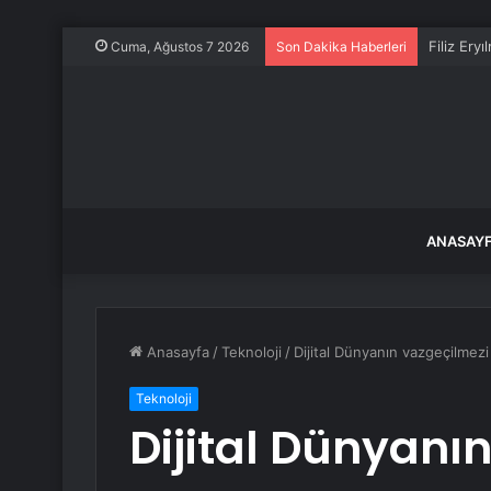
Filiz Ery
Cuma, Ağustos 7 2026
Son Dakika Haberleri
ANASAY
Anasayfa
/
Teknoloji
/
Dijital Dünyanın vazgeçilmez
Teknoloji
Dijital Dünyanı