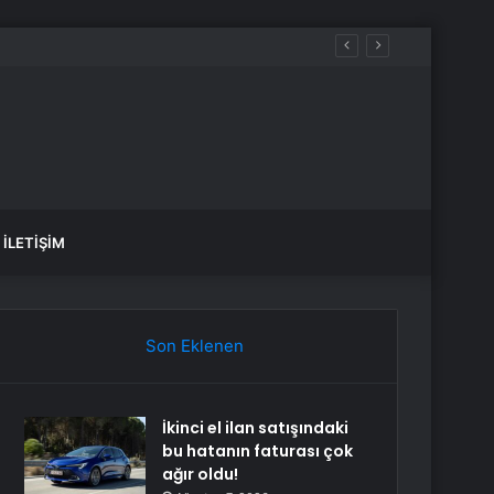
İLETIŞIM
Son Eklenen
İkinci el ilan satışındaki
bu hatanın faturası çok
ağır oldu!