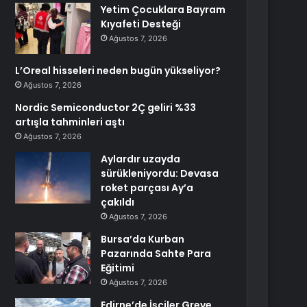
Yetim Çocuklara Bayram
Kıyafeti Desteği
Ağustos 7, 2026
L’Oreal hisseleri neden bugün yükseliyor?
Ağustos 7, 2026
Nordic Semiconductor 2Ç geliri %33
artışla tahminleri aştı
Ağustos 7, 2026
Aylardır uzayda
sürükleniyordu: Devasa
roket parçası Ay’a
çakıldı
Ağustos 7, 2026
Bursa’da Kurban
Pazarında Sahte Para
Eğitimi
Ağustos 7, 2026
Edirne’de İşçiler Greve