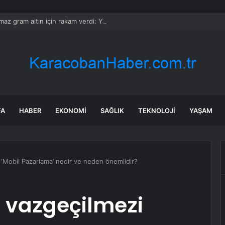
ılmaz gram altın için rakam verdi: Yarın akşama işaret etti
FA
HABER
EKONOMI
SAĞLIK
TEKNOLOJI
YAŞAM
i ‘Mobil Pazarlama’ nedir ve neden önemlidir?
n vazgeçilmezi