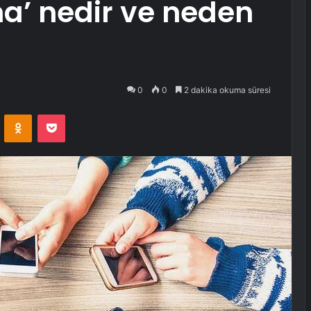
a’ nedir ve neden
0
0
2 dakika okuma süresi
VKontakte
Odnoklassniki
Pocket