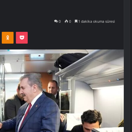
0
0
1 dakika okuma süresi
VKontakte
Odnoklassniki
Pocket