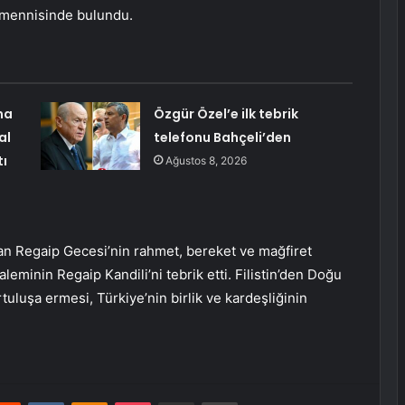
temennisinde bulundu.
ma
Özgür Özel’e ilk tebrik
al
telefonu Bahçeli’den
tı
Ağustos 8, 2026
lan Regaip Gecesi’nin rahmet, bereket ve mağfiret
eminin Regaip Kandili’ni tebrik etti. Filistin’den Doğu
uluşa ermesi, Türkiye’nin birlik ve kardeşliğinin
erest
Reddit
VKontakte
Odnoklassniki
Pocket
E-Posta ile paylaş
Yazdır