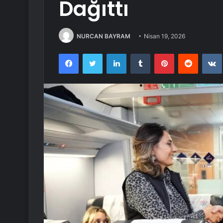
Dağıttı
NURCAN BAYRAM
Nisan 19, 2026
Facebook
Twitter
LinkedIn
Tumblr
Pinterest
Reddit