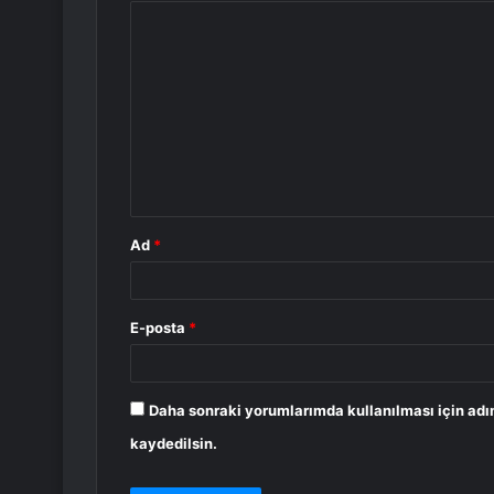
Y
o
r
u
m
*
Ad
*
E-posta
*
Daha sonraki yorumlarımda kullanılması için adı
kaydedilsin.