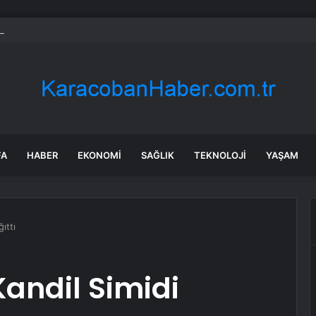
 Özel’e ilk tebrik telefonu Bahçeli’den
FA
HABER
EKONOMI
SAĞLIK
TEKNOLOJI
YAŞAM
ıttı
Kandil Simidi