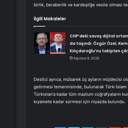
birlik, beraberlik ve kardeşliğe vesile olması 
İlgili Makaleler
CHP’deki savaş dijital orta
da taşındı: Özgür Özel, Kem
Kılıçdaroğlu’nu takipten çık
Ağustos 8, 2026
Destici ayrıca, mübarek üç ayların müjdecisi o
getirmesi temennisinde, bulunarak Türk-İslam al
Türkistan’a kadar tüm mazlum coğrafyaların kurt
kıyamete kadar sürmesi için niyazda bulundu.
Facebook
Twitter
LinkedIn
Tumblr
Pint