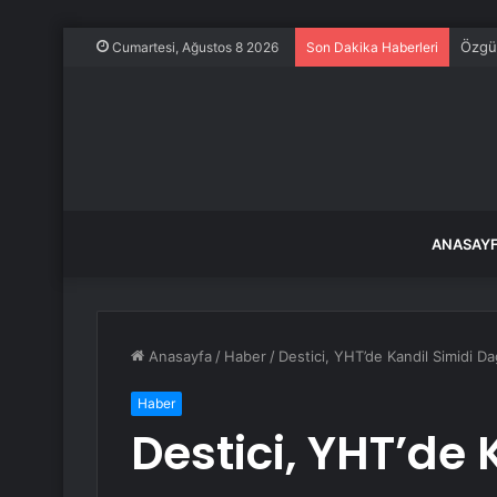
Özgür
Cumartesi, Ağustos 8 2026
Son Dakika Haberleri
ANASAY
Anasayfa
/
Haber
/
Destici, YHT’de Kandil Simidi Dağ
Haber
Destici, YHT’de 