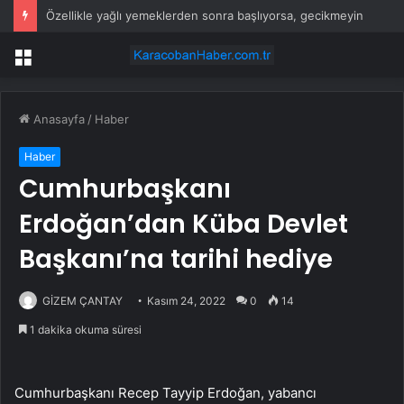
Amrize hissesi bugün neden düşüyor?
Menü
Anasayfa
/
Haber
Haber
Cumhurbaşkanı
Erdoğan’dan Küba Devlet
Başkanı’na tarihi hediye
GİZEM ÇANTAY
Kasım 24, 2022
0
14
1 dakika okuma süresi
Cumhurbaşkanı Recep Tayyip Erdoğan, yabancı