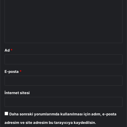
o
r
u
m
*
Ad
*
E-posta
*
İnternet sitesi
Daha sonraki yorumlarımda kullanılması için adım, e-posta
adresim ve site adresim bu tarayıcıya kaydedilsin.