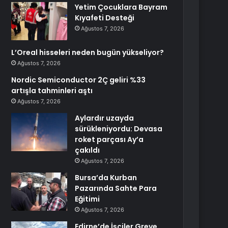
Yetim Çocuklara Bayram
Kıyafeti Desteği
Ağustos 7, 2026
L’Oreal hisseleri neden bugün yükseliyor?
Ağustos 7, 2026
Nordic Semiconductor 2Ç geliri %33
artışla tahminleri aştı
Ağustos 7, 2026
Aylardır uzayda
sürükleniyordu: Devasa
roket parçası Ay’a
çakıldı
Ağustos 7, 2026
Bursa’da Kurban
Pazarında Sahte Para
Eğitimi
Ağustos 7, 2026
Edirne’de İşçiler Greve