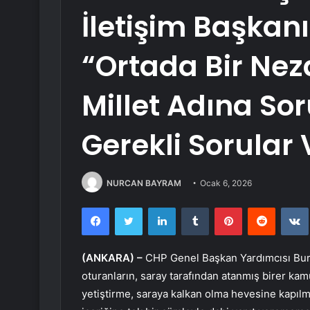
İletişim Başkanı
“Ortada Bir Neza
Millet Adına So
Gerekli Sorular 
NURCAN BAYRAM
Ocak 6, 2026
Facebook
Twitter
LinkedIn
Tumblr
Pinterest
Reddit
(ANKARA) –
CHP Genel Başkan Yardımcısı Burha
oturanların, saray tarafından atanmış birer kamu
yetiştirme, saraya kalkan olma hevesine kapılmas