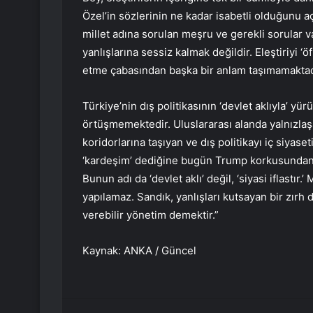
Özel’in sözlerinin ne kadar isabetli olduğunu a
millet adına sorulan meşru ve gerekli sorular va
yanlışlarına sessiz kalmak değildir. Eleştiriyi ‘
etme çabasından başka bir anlam taşımamaktad
Türkiye’nin dış politikasının ‘devlet aklıyla’ yü
örtüşmemektedir. Uluslararası alanda yalnızlaşa
koridorlarına taşıyan ve dış politikayı iç siyase
‘kardeşim’ dediğine bugün Trump korkusundan 
Bunun adı da ‘devlet aklı’ değil, ‘siyasi iflastır.
yapılamaz. Sandık, yanlışları kutsayan bir zırh
verebilir yönetim demektir.”
Kaynak: ANKA / Güncel
Facebook
Twitter
LinkedIn
Tumblr
Pint