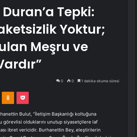
 Duran’a Tepki:
ketsizlik Yoktur;
rulan Meşru ve
Vardır”
0
0
1 dakika okuma süresi
VKontakte
Odnoklassniki
Pocket
nettin Bulut, “İletişim Başkanlığı koltuğuna
 görevlisi olduklarını unutup siyasetçilere laf
ı ibret vericidir. Burhanettin Bey, eleştirilerin