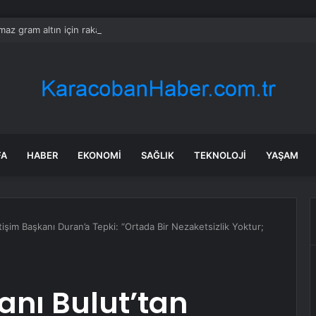
ılmaz gram altın için rakam verdi: Yarın akşama işaret etti
FA
HABER
EKONOMI
SAĞLIK
TEKNOLOJI
YAŞAM
işim Başkanı Duran’a Tepki: “Ortada Bir Nezaketsizlik Yoktur;
anı Bulut’tan