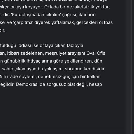
çıkça ortaya koyuyor. Ortada bir nezaketsizlik yoktur,
rdır. ‘Kutuplaşmadan çıkalım’ çağrısı, iktidarın
öfke’ ve ‘çarpıtma’ diyerek yaftalamak, gerçekleri örtbas
ır.
rütüldüğü iddiası ise ortaya çıkan tabloyla
n, itibarı zedelenen, meşruiyet arayışını Oval Ofis
tin günübirlik ihtiyaçlarına göre şekillendiren, dün
sahip çıkamayan bu yaklaşım, sorunun kendisidir.
’ Milli irade söylemi, denetimsiz güç için bir kalkan
 değildir. Demokrasi de sorgusuz biat değil, hesap
erest
Reddit
VKontakte
Odnoklassniki
Pocket
E-Posta ile paylaş
Yazdır