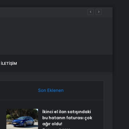
İLETIŞIM
Son Eklenen
İkinci el ilan satışındaki
bu hatanın faturası çok
ağır oldu!