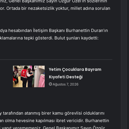
niz, Genel Başkanımız Sayın Özgür Özel’in sözlerinin
r. Ortada bir nezaketsizlik yoktur, millet adına sorulan
dya hesabından İletişim Başkanı Burhanettin Duran’ın
amalarına tepki gösterdi. Bulut şunları kaydetti:
Yetim Çocuklara Bayram
Kıyafeti Desteği
Ağustos 7, 2026
y tarafından atanmış birer kamu görevlisi olduklarını
kan olma hevesine kapılması ibret vericidir. Burhanettin
dahi yanıt verememeniz, Genel Başkanımız Sayın Özgür