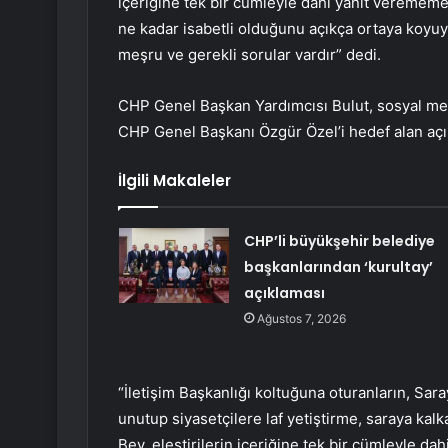
içeriğine tek bir cümleyle dahi yanıt verememe
ne kadar isabetli olduğunu açıkça ortaya koyuyo
meşru ve gerekli sorular vardır” dedi.
CHP Genel Başkan Yardımcısı Bulut, sosyal me
CHP Genel Başkanı Özgür Özel’i hedef alan açıkl
İlgili Makaleler
CHP’li büyükşehir belediye
başkanlarından ‘kurultay’
açıklaması
Ağustos 7, 2026
“İletişim Başkanlığı koltuğuna oturanların, Sara
unutup siyasetçilere laf yetiştirme, saraya kal
Bey, eleştirilerin içeriğine tek bir cümleyle 