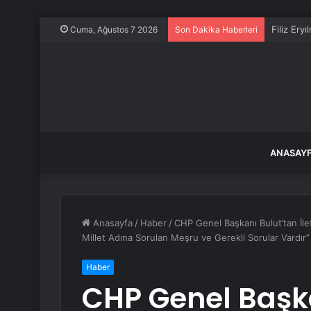
Filiz Ery
Cuma, Ağustos 7 2026
Son Dakika Haberleri
ANASAY
Anasayfa
/
Haber
/
CHP Genel Başkanı Bulut’tan İlet
Millet Adına Sorulan Meşru ve Gerekli Sorular Vardır”
Haber
CHP Genel Başk