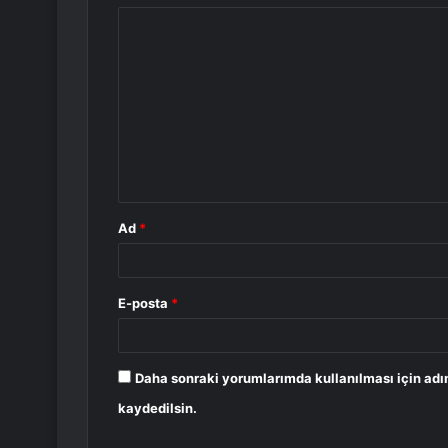
Y
o
r
u
m
*
Ad
*
E-posta
*
Daha sonraki yorumlarımda kullanılması için adı
kaydedilsin.