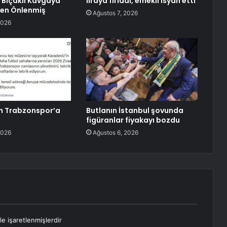
 Bıçaklı Kavgaya
liraya fırladı, emekli isyan etti
en Önlenmiş
Ağustos 7, 2026
2026
n Trabzonspor’a
Butlanın İstanbul şovunda
figüranlar fiyakayı bozdu
2026
Ağustos 6, 2026
le işaretlenmişlerdir