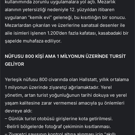
kullanımında zorunlu uygulamalara yol açtı. Mezarlık
alanının yetersizliği nedeniyle 12. yüzyıldan itibaren
uygulanan “kemik evi” geleneği, bu kısıtlılığın bir sonucu.
Mezarlardan çıkarılan ve üzerlerine sanatsal desenler ile
aile isimleri işlenen 1.200’den fazla kafatası, kasabadaki bir
şapelde muhafaza ediliyor.
NÜFUSU 800 KİŞİ AMA 1 MİLYONUN ÜZERİNDE TURSİT
GELİYOR
Yerleşik nüfusu 800 civarında olan Hallstatt, yıllık ortalama
1 milyonun üzerinde ziyaretçi ağırlamaktadır. Yerel
yönetim, artan turist yoğunluğunun tarihi dokuya ve yerel
yaşam kalitesine zarar vermemesi amacıyla şu önlemleri
devreye aldı:
– Günlük turist otobüsü girişlerine kota getirilmesi.
-Belirli bölgelerde fotoğraf çekiminin kısıtlanması.
– Ziyaretçi sayısının kontrol altına alınması için “akıllı