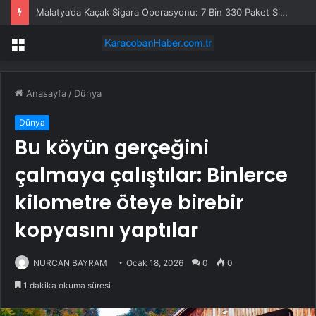
Malatya’da Kaçak Sigara Operasyonu: 7 Bin 330 Paket Sigara Ele Geçirildi
Menü
Anasayfa
/
Dünya
Dünya
Bu köyün gerçeğini
çalmaya çalıştılar: Binlerce
kilometre öteye birebir
kopyasını yaptılar
NURCAN BAYRAM
Ocak 18, 2026
0
0
1 dakika okuma süresi