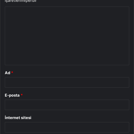
işaretlenmişlerdir
Y
o
r
u
m
*
Ad
*
E-posta
*
İnternet sitesi