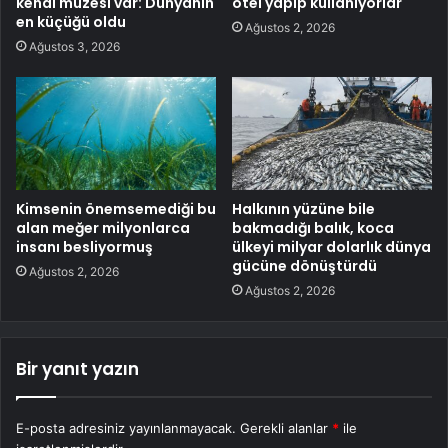
kendi müzesi var: Dünyanın
otel yapıp kullanıyorlar
en küçüğü oldu
Ağustos 2, 2026
Ağustos 3, 2026
Kimsenin önemsemediği bu
Halkının yüzüne bile
alan meğer milyonlarca
bakmadığı balık, koca
insanı besliyormuş
ülkeyi milyar dolarlık dünya
gücüne dönüştürdü
Ağustos 2, 2026
Ağustos 2, 2026
Bir yanıt yazın
E-posta adresiniz yayınlanmayacak.
Gerekli alanlar
*
ile