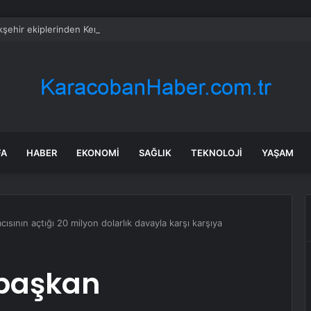
şehir ekiplerinden Kemer Liman Caddesi’nde çalışma
FA
HABER
EKONOMI
SAĞLIK
TEKNOLOJI
YAŞAM
sının açtığı 20 milyon dolarlık davayla karşı karşıya
 başkan