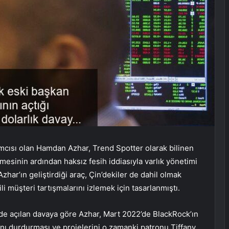
ımcısı olan Hamdan Azhar, Trend Spotter olarak bilinen
irmesinin ardından haksız fesih iddiasıyla varlık yönetimi
Azhar’ın geliştirdiği araç, Çin’dekiler de dahil olmak
ili müşteri tartışmalarını izlemek için tasarlanmıştı.
 açılan davaya göre Azhar, Mart 2022’de BlackRock’ın
nı durdurması ve projelerini o zamanki patronu Tiffany