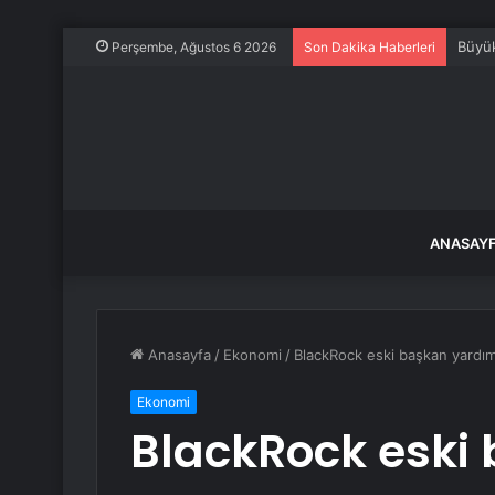
Büyük
Perşembe, Ağustos 6 2026
Son Dakika Haberleri
ANASAY
Anasayfa
/
Ekonomi
/
BlackRock eski başkan yardımcı
Ekonomi
BlackRock eski