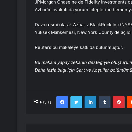
JPMorgan Chase ne de Fidelity Investments dava 
Azhar’ın avukatı da yorum taleplerine hemen y
Dava resmi olarak Azhar v BlackRock Inc (NYSE:
Yüksek Mahkemesi, New York County’de açıldı
Reuters bu makaleye katkıda bulunmuştur.
Bu makale yapay zekanın desteğiyle oluşturulmuş
Daha fazla bilgi için Şart ve Koşullar bölümüm
Facebook
Twitter
LinkedIn
Tumblr
Pint
Paylaş