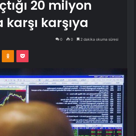
çtığı 20 milyon
a karşı karşıya
0
0
2 dakika okuma süresi
VKontakte
Odnoklassniki
Pocket