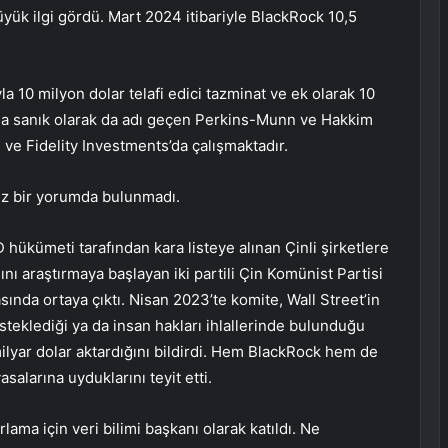
üyük ilgi gördü. Mart 2024 itibariyle BlackRock 10,5
la 10 milyon dolar telafi edici tazminat ve ek olarak 10
ada sanık olarak da adı geçen Perkins-Munn ve Hakkim
e Fidelity Investments’da çalışmaktadır.
üz bir yorumda bulunmadı.
hükümeti tarafından kara listeye alınan Çinli şirketlere
nı araştırmaya başlayan iki partili Çin Komünist Partisi
ında ortaya çıktı. Nisan 2023’te komite, Wall Street’in
teklediği ya da insan hakları ihlallerinde bulunduğu
ilyar dolar aktardığını bildirdi. Hem BlackRock hem de
salarına uyduklarını teyit etti.
ama için veri bilimi başkanı olarak katıldı. Ne