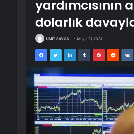
yardımcısının a
dolarlık davayl
ÜMİT SAVĞA
Mayıs 21, 2024
Facebook
Twitter
LinkedIn
Tumblr
Pinterest
Reddit