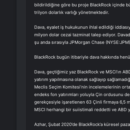
bildirildiğine göre bu proje BlackRock içinde b
trilyon dolarlık varlığı yönetmektedir.
Dava, eyalet iş hukukunun ihlal edildiği iddiasıy
milyon dolar cezai tazminat talep ediyor. Dav
şu anda sırasıyla JPMorgan Chase (NYSE:JPM) v
BlackRock bugün itibariyle dava hakkında hen
Dava, geçtiğimiz yaz BlackRock ve MSCI’ın ABD 
yatırım yapılmasına olanak sağlayıp sağlamadığı
Meclis Seçim Komitesi’nin incelemelerinin ortas
endeks fon yatırımları yoluyla Çin ordusunu des
gerekçesiyle işaretlenen 63 Çinli firmaya 6,5 m
MSCI herhangi bir suiistimali reddetti ve ABD ya
Azhar, Şubat 2020’de BlackRock’a küresel pazarl