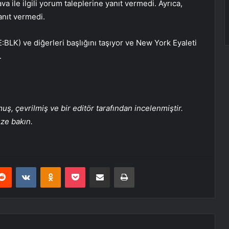
ile ilgili yorum taleplerine yanıt vermedi. Ayrıca,
anıt vermedi.
BLK) ve diğerleri başlığını taşıyor ve New York Eyaleti
.
, çevrilmiş ve bir editör tarafından incelenmiştir.
üze bakın.
erest
Reddit
VKontakte
Odnoklassniki
Pocket
E-Posta ile paylaş
Yazdır