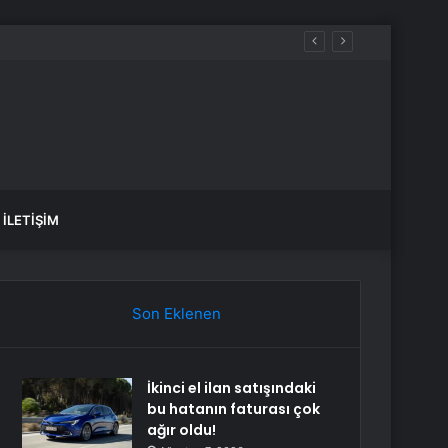
İLETIŞIM
Son Eklenen
İkinci el ilan satışındaki
bu hatanın faturası çok
ağır oldu!