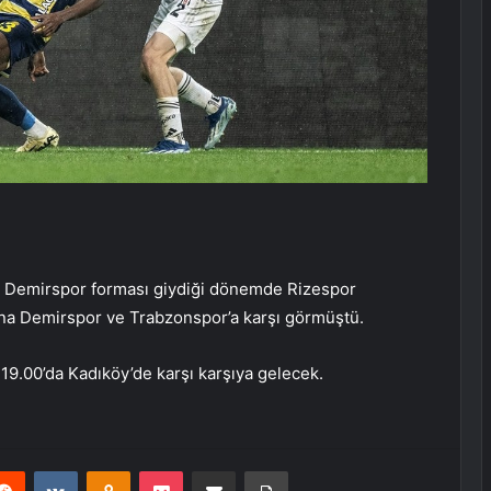
ana Demirspor forması giydiği dönemde Rizespor
ana Demirspor ve Trabzonspor’a karşı görmüştü.
 19.00’da Kadıköy’de karşı karşıya gelecek.
erest
Reddit
VKontakte
Odnoklassniki
Pocket
E-Posta ile paylaş
Yazdır