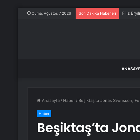
Filiz Ery
Cuma, Ağustos 7 2026
Son Dakika Haberleri
ANASAY
Anasayfa
/
Haber
/
Beşiktaş’ta Jonas Svensson, Fe
Haber
Beşiktaş’ta Jon