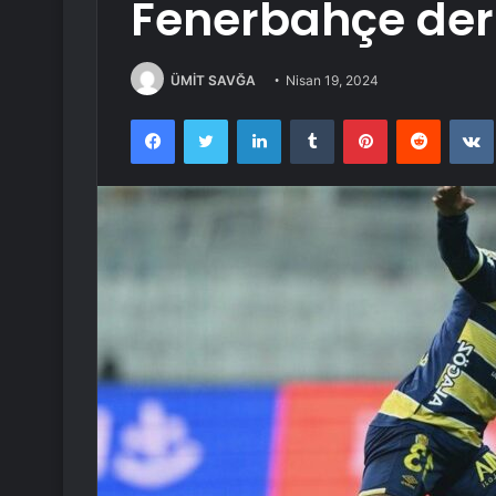
Fenerbahçe der
ÜMİT SAVĞA
Nisan 19, 2024
Facebook
Twitter
LinkedIn
Tumblr
Pinterest
Reddit