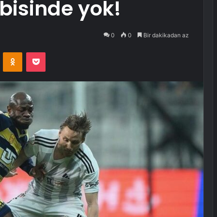
bisinde yok!
0
0
Bir dakikadan az
VKontakte
Odnoklassniki
Pocket