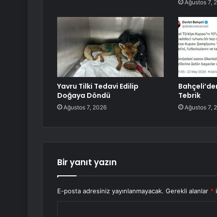
Ağustos 7, 
Yavru Tilki Tedavi Edilip
Bahçeli’de
Doğaya Döndü
Tebrik
Ağustos 7, 2026
Ağustos 7, 
Bir yanıt yazın
E-posta adresiniz yayınlanmayacak.
Gerekli alanlar
*
i
Y