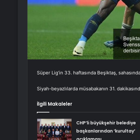
Süper Lig’in 33. haftasında Beşiktaş, sahasınd
Siyah-beyazlılarda müsabakanın 31. dakikasınd
İlgili Makaleler
CHP’li büyükşehir belediye
başkanlarından ‘kurultay’
açıklaması