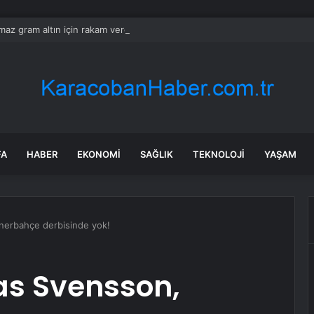
ılmaz gram altın için rakam verdi: Yarın akşama işaret etti
FA
HABER
EKONOMI
SAĞLIK
TEKNOLOJI
YAŞAM
nerbahçe derbisinde yok!
as Svensson,