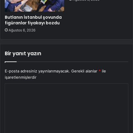
Butlanın İstanbul şovunda
figüranlar fiyakayı bozdu
Ağustos 6, 2026
Bir yanıt yazın
E-posta adresiniz yayınlanmayacak.
Gerekli alanlar
*
ile
işaretlenmişlerdir
Y
o
r
u
m
*