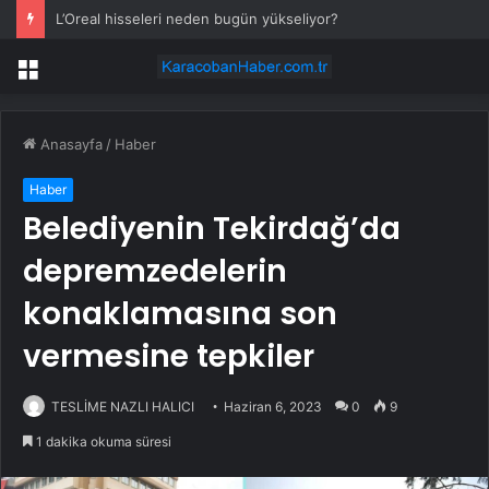
L’Oreal hisseleri neden bugün yükseliyor?
Menü
Anasayfa
/
Haber
Haber
Belediyenin Tekirdağ’da
depremzedelerin
konaklamasına son
vermesine tepkiler
TESLİME NAZLI HALICI
Haziran 6, 2023
0
9
1 dakika okuma süresi