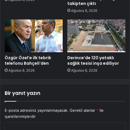
takipten çıktı
Ağustos 8, 2026
Özgür Özel’e ilk tebrik
Derince’de 120 yataklı
telefonu Bahçeli’den
sağlık tesisi inşa ediliyor
Ağustos 8, 2026
Ağustos 8, 2026
Bir yanıt yazın
E-posta adresiniz yayınlanmayacak.
Gerekli alanlar
*
ile
işaretlenmişlerdir
Y