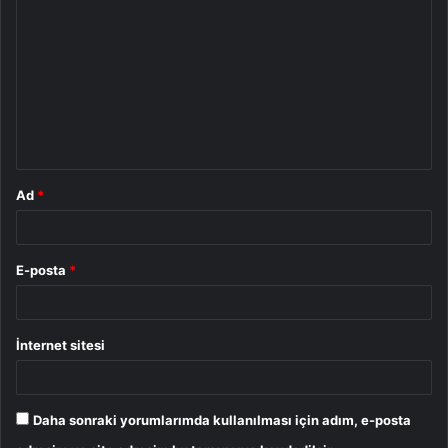
o
r
u
m
*
Ad
*
E-posta
*
İnternet sitesi
Daha sonraki yorumlarımda kullanılması için adım, e-posta