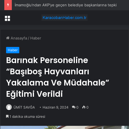
İmamoğlu’ndan AKP’ye geçen belediye başkanlarına tepki
Menü
Anasayfa
/
Haber
Haber
Barınak Personeline
“Başıboş Hayvanları
Yakalama Ve Müdahale”
Eğitimi Verildi
ÜMİT SAVĞA
Haziran 9, 2024
0
0
1 dakika okuma süresi