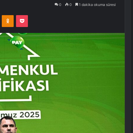
0
0
1 dakika okuma süresi
VKontakte
Odnoklassniki
Pocket