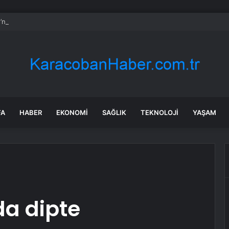
’ndan AKP’ye geçen belediye başkanlarına tepki
FA
HABER
EKONOMI
SAĞLIK
TEKNOLOJI
YAŞAM
da dipte