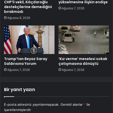
CHP’li vekil, Kılıçdaroğlu
yükselmesine ilişkin endişe
destekçilerine demediğini
Ağustos 7, 2026
bırakmadı
Ağustos 8, 2026
Trump’tan Beyaz Saray
‘Kız verme’ meselesi sokak
Saldırısına Yorum
çatışmasına dönüştü
Ağustos 7, 2026
Ağustos 7, 2026
Bir yanıt yazın
E-posta adresiniz yayınlanmayacak.
Gerekli alanlar
*
ile
işaretlenmişlerdir