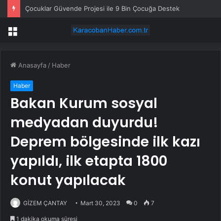
Çocuklar Güvende Projesi ile 9 Bin Çocuğa Destek
Menü
Anasayfa
/
Haber
Haber
Bakan Kurum sosyal
medyadan duyurdu!
Deprem bölgesinde ilk kazı
yapıldı, ilk etapta 1800
konut yapılacak
GİZEM ÇANTAY
Mart 30, 2023
0
7
1 dakika okuma süresi