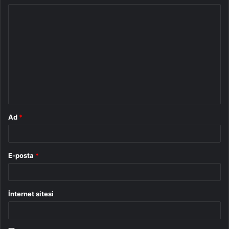
Y
o
r
u
m
*
Ad
*
E-posta
*
İnternet sitesi