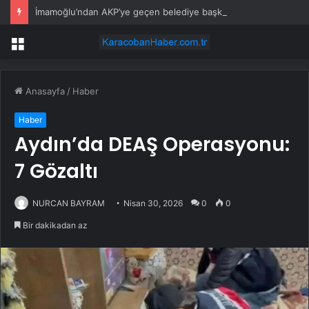
İmamoğlu’ndan AKP’ye geçen belediye başkanlarına tepki
Menü
Anasayfa
/
Haber
Haber
Aydın’da DEAŞ Operasyonu:
7 Gözaltı
NURCAN BAYRAM
Nisan 30, 2026
0
0
Bir dakikadan az