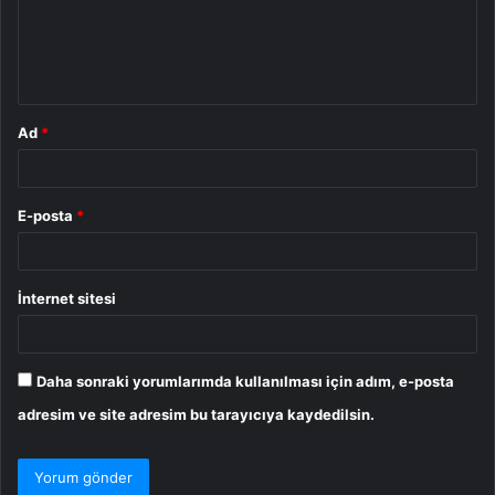
u
m
*
Ad
*
E-posta
*
İnternet sitesi
Daha sonraki yorumlarımda kullanılması için adım, e-posta
adresim ve site adresim bu tarayıcıya kaydedilsin.