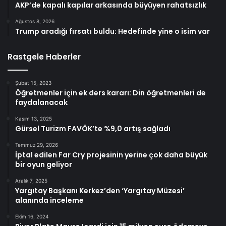
AKP’de kapalı kapılar arkasında büyüyen rahatsızlık
Ağustos 8, 2026
Trump aradığı fırsatı buldu: Hedefinde yine o isim var
Rastgele Haberler
Şubat 15, 2023
Öğretmenler için ek ders kararı: Din öğretmenleri de
faydalanacak
Kasım 13, 2025
Gürsel Turizm FAVÖK’te %9,0 artış sağladı
Temmuz 29, 2026
İptal edilen Far Cry projesinin yerine çok daha büyük
bir oyun geliyor
Aralık 7, 2025
Yargıtay Başkanı Kerkez’den ‘Yargıtay Müzesi’
alanında inceleme
Ekim 16, 2024