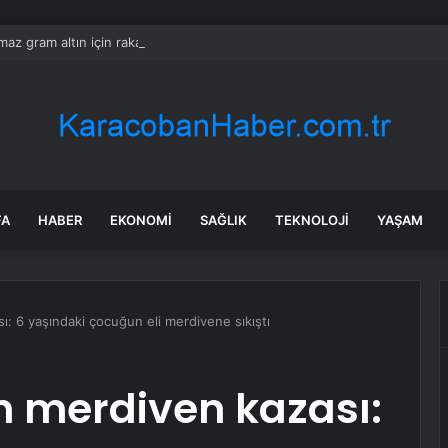
ılmaz gram altın için rakam verdi: Yarın akşama işaret etti
FA
HABER
EKONOMI
SAĞLIK
TEKNOLOJI
YAŞAM
: 6 yaşındaki çocuğun eli merdivene sıkıştı
 merdiven kazası: