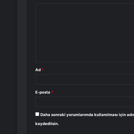
Y
o
r
u
m
*
Ad
*
E-posta
*
Daha sonraki yorumlarımda kullanılması için adı
kaydedilsin.