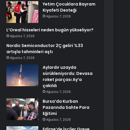
Yetim Çocuklara Bayram
Kıyafeti Desteği
Ağustos 7, 2026
L’Oreal hisseleri neden bugün yükseliyor?
Ağustos 7, 2026
Nordic Semiconductor 2Ç geliri %33
artışla tahminleri aştı
Ağustos 7, 2026
Aylardır uzayda
sürükleniyordu: Devasa
roket parçası Ay’a
çakıldı
Ağustos 7, 2026
Bursa’da Kurban
Pazarında Sahte Para
Eğitimi
Ağustos 7, 2026
Edirne’de İşçiler Greve