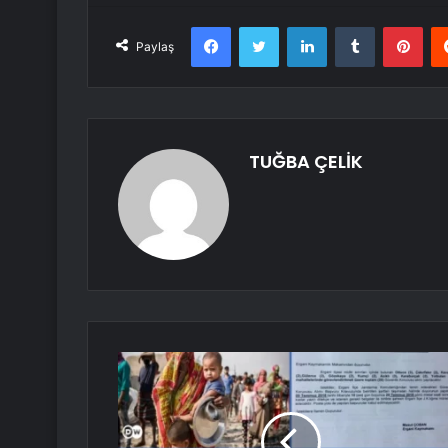
Facebook
Twitter
LinkedIn
Tumblr
Pint
Paylaş
TUĞBA ÇELİK