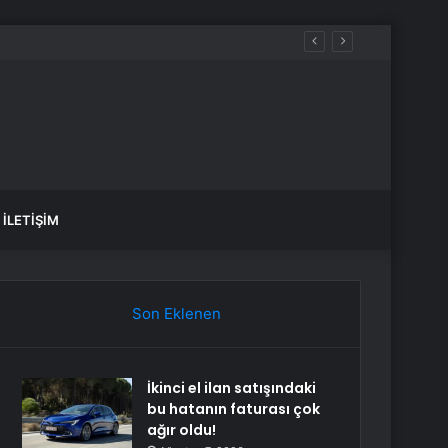
İLETIŞIM
Son Eklenen
İkinci el ilan satışındaki
bu hatanın faturası çok
ağır oldu!