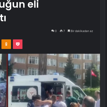
uğun eli
tı
0
7
Bir dakikadan az
VKontakte
Odnoklassniki
Pocket