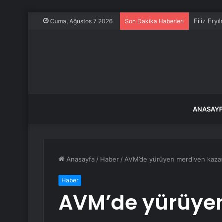
Filiz Ery
Cuma, Ağustos 7 2026
Son Dakika Haberleri
ANASAY
Anasayfa
/
Haber
/
AVM’de yürüyen merdiven kazası
Haber
AVM’de yürüyen