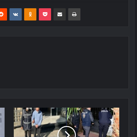
erest
Reddit
VKontakte
Odnoklassniki
Pocket
E-Posta ile paylaş
Yazdır