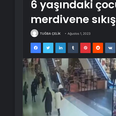
6 yaşındaki çoc
merdivene sıkış
TUĞBA ÇELİK
Ağustos 1, 2023
Facebook
Twitter
LinkedIn
Tumblr
Pinterest
Reddit