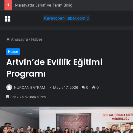
Malatya’da Esnaf ve Tarım Birliği
Menü
Anasayfa
/
Haber
Haber
Artvin’de Evlilik Eğitimi
Programı
NURCAN BAYRAM
Mayıs 17, 2026
0
0
1 dakika okuma süresi