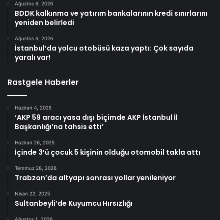
Ağustos 6, 2026
BDDK kalkınma ve yatırım bankalarının kredi sınırlarını
yeniden belirledi
Ağustos 6, 2026
İstanbul’da yolcu otobüsü kaza yaptı: Çok sayıda
yaralı var!
Rastgele Haberler
Haziran 4, 2025
‘AKP 59 aracı yasa dışı biçimde AKP İstanbul İl
Başkanlığı’na tahsis etti’
Haziran 26, 2025
İçinde 3’ü çocuk 5 kişinin olduğu otomobil takla attı
Temmuz 28, 2026
Trabzon’da altyapı sonrası yollar yenileniyor
Nisan 22, 2025
Sultanbeyli’de Kuyumcu Hırsızlığı
Ağustos 1, 2026