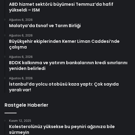
ABD hizmet sektörü büyümesi Temmuz’da hafif
yükseldi – ISM
Ağustos 6, 2026
Malatya’da Esnaf ve Tarım Birliği
Ağustos 6, 2026
Büyükşehir ekiplerinden Kemer Liman Caddesi’nde
çalışma
Ağustos 6, 2026
BDDK kalkınma ve yatırım bankalarının kredi sınırlarını
yeniden belirledi
Ağustos 6, 2026
İstanbul’da yolcu otobüsü kaza yaptı: Çok sayıda
yaralı var!
Rastgele Haberler
Kasım 12, 2025
Kolesterolünüz yüksekse bu peyniri ağzınıza bile
sürmeyin