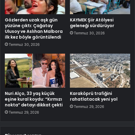
Gözlerden uzak aşk gün
KAYMEK Şiir Atölyesi
yüzüne çıktı: Çağatay
geleneği sürdürüyor
Ulusoy ve Aslıhan Malbora
Temmuz 30, 2026
ilk kez böyle görüntülendi
Temmuz 30, 2026
Nuri Alço, 33 yaş küçük
Karaköprü trafiğini
eşine kural koydu: “Kırmızı
rahatlatacak yeni yol
nokta” detayı dikkat çekti
Temmuz 29, 2026
Temmuz 29, 2026