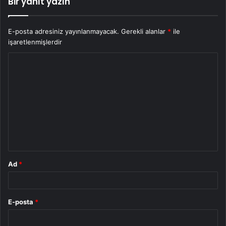
Bir yanıt yazın
E-posta adresiniz yayınlanmayacak.
Gerekli alanlar
*
ile
işaretlenmişlerdir
Y
o
r
u
m
*
Ad
*
E-posta
*