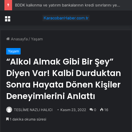
İstanbul’da yolcu otobüsü kaza yaptı: Çok sayıda yaralı var!
Menü
Anasayfa
/
Yaşam
Yaşam
“Alkol Almak Gibi Bir Şey”
Diyen Var! Kalbi Durduktan
Sonra Hayata Dönen Kişiler
Deneyimlerini Anlattı
TESLİME NAZLI HALICI
Kasım 23, 2022
0
16
1 dakika okuma süresi