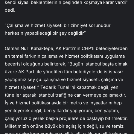
kendi siyasi beklentilerinin peşinden koşmaya karar verdi”
dedi.
“Çalışma ve hizmet siyaseti bir zihniyet sorunudur,
herkesin yapabileceği bir şey değildir”
Osman Nuri Kabaktepe, AK Parti’nin CHP’li belediyelerden
en temel farkının çalışma ve hizmet politikasını uygulama
becerisi olduğunu belirterek, “Bugün İstanbul başta olmak
üzere AK Parti ile yönetilen tüm belediyelerde istisnasız
yaptığımız şey şu: çalışma ve hizmet siyaseti. çalışma ve
hizmet siyaseti.” Tedarik Tüneli’ni kapatmak değil, yeni
tüneller açarak İstanbul trafiğine can vermeye çalışmaktır.
İş ve hizmet politikası ayda bir metro ve inşaatlarını hep
yenileyerek değil, ben yıllardır yapıyorum, ben yaptım,
çalışıyoruz diyerek başka projelere de başlayıp bitirmektir.
Milletimizin önüne büyük bir açılış için değil, su ve temiz
suya erişim konusunda yüz yıllık, elli yıllık, on yıllık plan ve