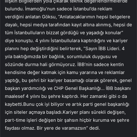
ilişkin bilgilerden yola çıkarak teknik değerlendirmelerde
bulundu. İmamoğlu’nun sadece İstanbul’da reklam
verdiğini anlatan Göksu, “Anlatacaklarımın hepsi belgelere
dayalı, hepsi medya tarafından kayıt altına alınmış, hepsi de
tüm İstanbulluların bizzat gördüğü ve yaşadığı konular”
diye konuştu. 4 yılını İstanbullulara kaptırdığını ve kariyer
planını hep değiştirdiğini belirterek, “Sayın İBB Lideri. 4
yıla baktığımızda bir bağlılık, sorumluluk duygusu ve
sözünde durma hali görmüyoruz. İBB’nin sadece kentin
kendisine değer katmak için kamu yararına ve reklamlar
yaptığı, bu şehri bir kariyer basamağı olarak görerek, genel
başkan yardımcılığı ve CHP Genel Başkanlığı… İBB başkanı
maalesef 4 yılını bu şehre kaptırdı. Her zamanki gibi o da
kaybetti.Bunu çok iyi biliyor ve artık parti genel başkanlığı
için siteler açmaya başladı.Kariyer planı sürekli değişen,
part-time işleri değişen bir şahsın hiçbir kuruma ve şehre
faydası olmaz. Bir yere de varamazsın” dedi.