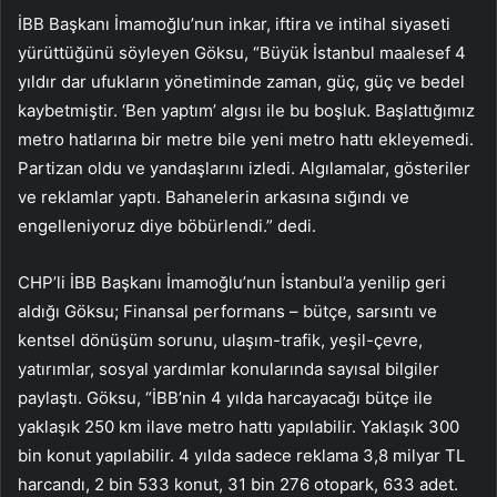
İBB Başkanı İmamoğlu’nun inkar, iftira ve intihal siyaseti
yürüttüğünü söyleyen Göksu, “Büyük İstanbul maalesef 4
yıldır dar ufukların yönetiminde zaman, güç, güç ve bedel
kaybetmiştir. ‘Ben yaptım’ algısı ile bu boşluk. Başlattığımız
metro hatlarına bir metre bile yeni metro hattı ekleyemedi.
Partizan oldu ve yandaşlarını izledi. Algılamalar, gösteriler
ve reklamlar yaptı. Bahanelerin arkasına sığındı ve
engelleniyoruz diye böbürlendi.” dedi.
CHP’li İBB Başkanı İmamoğlu’nun İstanbul’a yenilip geri
aldığı Göksu; Finansal performans – bütçe, sarsıntı ve
kentsel dönüşüm sorunu, ulaşım-trafik, yeşil-çevre,
yatırımlar, sosyal yardımlar konularında sayısal bilgiler
paylaştı. Göksu, “İBB’nin 4 yılda harcayacağı bütçe ile
yaklaşık 250 km ilave metro hattı yapılabilir. Yaklaşık 300
bin konut yapılabilir. 4 yılda sadece reklama 3,8 milyar TL
harcandı, 2 bin 533 konut, 31 bin 276 otopark, 633 adet.