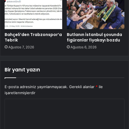
Bahçeli’den Trabzonspor’a
Butlanın İstanbul şovunda
Tebrik
figüranlar fiyakayı bozdu
Ağustos 7, 2026
Ağustos 6, 2026
Bir yanıt yazın
E-posta adresiniz yayınlanmayacak.
Gerekli alanlar
*
ile
işaretlenmişlerdir
Y
o
r