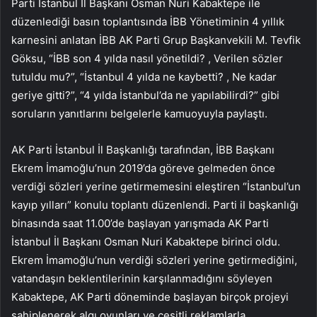
Parti İstanbul İl Başkanı Osman Nuri Kabaktepe ile
düzenlediği basın toplantısında İBB Yönetiminin 4 yıllık
karnesini anlatan İBB AK Parti Grup Başkanvekili M. Tevfik
Göksu, “İBB son 4 yılda nasıl yönetildi? , Verilen sözler
tutuldu mu?”, “İstanbul 4 yılda ne kaybetti? , Ne kadar
geriye gitti?”, “4 yılda İstanbul’da ne yapılabilirdi?” gibi
soruların yanıtlarını belgelerle kamuoyuyla paylaştı.
AK Parti İstanbul İl Başkanlığı tarafından, İBB Başkanı
Ekrem İmamoğlu’nun 2019’da göreve gelmeden önce
verdiği sözleri yerine getirmemesini eleştiren “İstanbul’un
kayıp yılları” konulu toplantı düzenlendi. Parti il ​​başkanlığı
binasında saat 11.00’de başlayan yarışmada AK Parti
İstanbul İl Başkanı Osman Nuri Kabaktepe birinci oldu.
Ekrem İmamoğlu’nun verdiği sözleri yerine getirmediğini,
vatandaşın beklentilerinin karşılanmadığını söyleyen
Kabaktepe, AK Parti döneminde başlayan birçok projeyi
sahiplenerek algı oyunları ve çeşitli reklamlarla