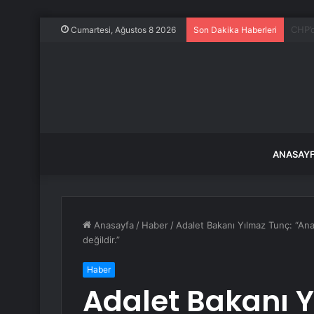
Özgür
Cumartesi, Ağustos 8 2026
Son Dakika Haberleri
ANASAY
Anasayfa
/
Haber
/
Adalet Bakanı Yılmaz Tunç: “A
değildir.”
Haber
Adalet Bakanı Y