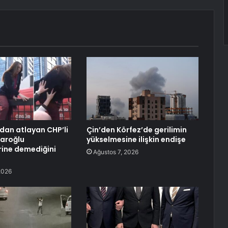
dan atlayan CHP’li
Çin’den Körfez’de gerilimin
çdaroğlu
yükselmesine ilişkin endişe
rine demediğini
Ağustos 7, 2026
2026