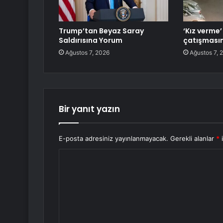
Trump’tan Beyaz Saray
‘Kız verme
Saldırısına Yorum
çatışması
Ağustos 7, 2026
Ağustos 7, 
Bir yanıt yazın
E-posta adresiniz yayınlanmayacak.
Gerekli alanlar
*
i
Y
o
r
u
m