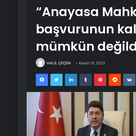
“Anayasa Mahk
başvurunun kal
mümkün değildi
HALİL ÇEÇEN
Kasım 15, 2023
Facebook
Twitter
LinkedIn
Tumblr
Pinterest
Reddit