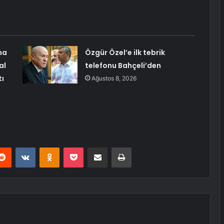
ma
Özgür Özel’e ilk tebrik
al
telefonu Bahçeli’den
tı
Ağustos 8, 2026
erest
Reddit
VKontakte
Odnoklassniki
Pocket
E-Posta ile paylaş
Yazdır