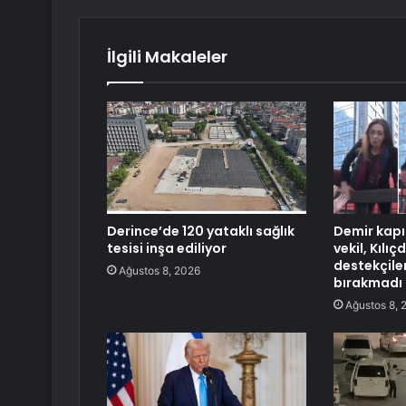
İlgili Makaleler
Derince’de 120 yataklı sağlık
Demir kapı
tesisi inşa ediliyor
vekil, Kılı
destekçile
Ağustos 8, 2026
bırakmadı
Ağustos 8, 