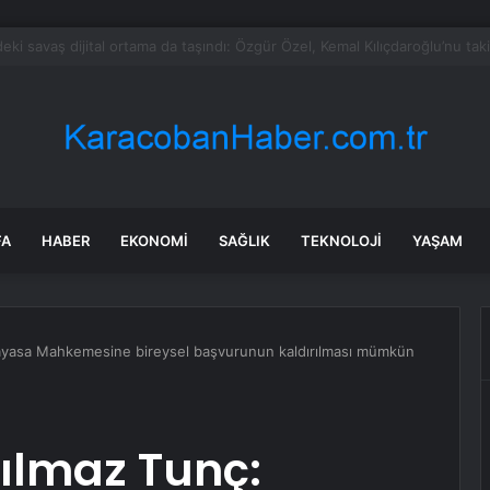
 Özel’e ilk tebrik telefonu Bahçeli’den
FA
HABER
EKONOMI
SAĞLIK
TEKNOLOJI
YAŞAM
nayasa Mahkemesine bireysel başvurunun kaldırılması mümkün
ılmaz Tunç: