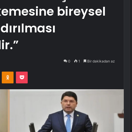
emesine bireysel
dırılması
r.”
0
1
Bir dakikadan az
VKontakte
Odnoklassniki
Pocket