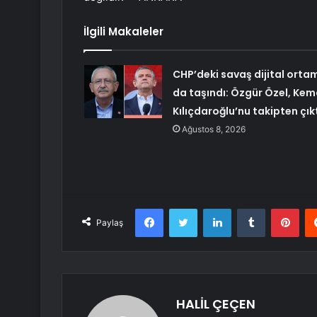
İlgili Makaleler
CHP’deki savaş dijital orta
da taşındı: Özgür Özel, Kem
Kılıçdaroğlu’nu takipten çık
Ağustos 8, 2026
Facebook
Twitter
LinkedIn
Tumblr
Pint
Paylaş
HALİL ÇEÇEN