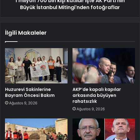
1 milyon 700 bin kişi katıldı! İşte AK Parti'nin
Büyük İstanbul Mitingi'nden fotoğraflar
İlgili Makaleler
Huzurevi Sakinlerine
AKP’de kapalı kapılar
Bayram Öncesi Bakım
arkasında büyüyen
rahatsızlık
Ağustos 9, 2026
Ağustos 9, 2026