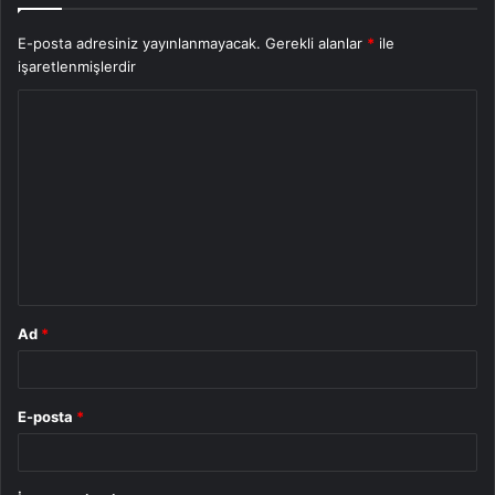
E-posta adresiniz yayınlanmayacak.
Gerekli alanlar
*
ile
işaretlenmişlerdir
Y
o
r
u
m
*
Ad
*
E-posta
*