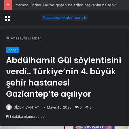
İmamoğlu’ndan AKP’ye geçen belediye başkanlarına tepki
Menü
Anasayfa
/
Haber
Haber
Abdülhamit Gül söylentisini
verdi.. Türkiye’nin 4. büyük
şehir hastanesi
Gaziantep’te açılıyor
GİZEM ÇANTAY
Mayıs 15, 2023
0
8
1 dakika okuma süresi