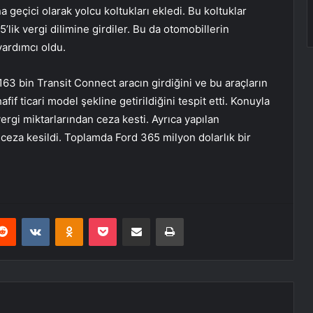
a geçici olarak yolcu koltukları ekledi. Bu koltuklar
lik vergi dilimine girdiler. Bu da otomobillerin
yardımcı oldu.
63 bin Transit Connect aracın girdiğini ve bu araçların
if ticari model şekline getirildiğini tespit etti. Konuyla
rgi miktarlarından ceza kesti. Ayrıca yapılan
ceza kesildi. Toplamda Ford 365 milyon dolarlık bir
erest
Reddit
VKontakte
Odnoklassniki
Pocket
E-Posta ile paylaş
Yazdır