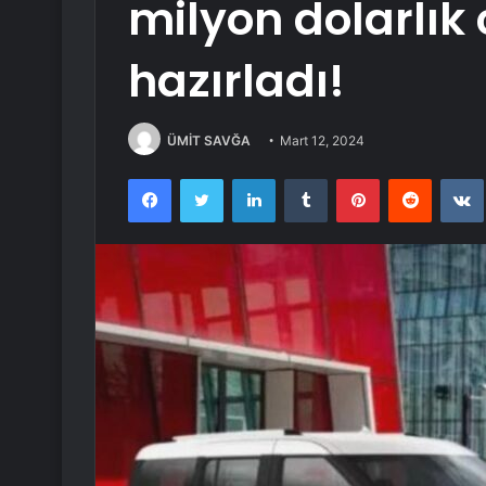
milyon dolarlık
hazırladı!
ÜMİT SAVĞA
Mart 12, 2024
Facebook
Twitter
LinkedIn
Tumblr
Pinterest
Reddit