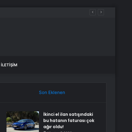
İLETIŞIM
Son Eklenen
İkinci el ilan satışındaki
bu hatanın faturası çok
ağır oldu!