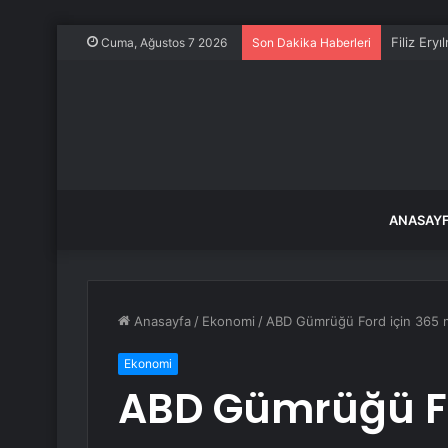
Filiz Ery
Cuma, Ağustos 7 2026
Son Dakika Haberleri
ANASAY
Anasayfa
/
Ekonomi
/
ABD Gümrüğü Ford için 365 mil
Ekonomi
ABD Gümrüğü Fo