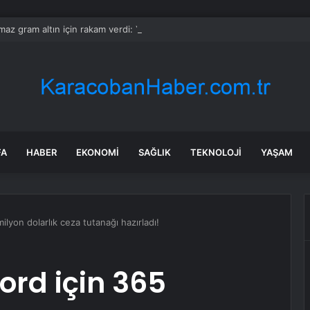
ılmaz gram altın için rakam verdi: Yarın akşama işaret etti
FA
HABER
EKONOMI
SAĞLIK
TEKNOLOJI
YAŞAM
yon dolarlık ceza tutanağı hazırladı!
rd için 365