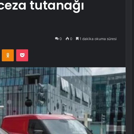
 ceza tutanağı
0
0
1 dakika okuma süresi
VKontakte
Odnoklassniki
Pocket