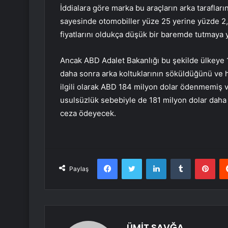
İddialara göre marka bu araçların arka tarafların
sayesinde otomobiller yüze 25 yerine yüzde 2,5’
fiyatlarını oldukça düşük bir baremde tutmaya 
Ancak ABD Adalet Bakanlığı bu şekilde ülkeye 1
daha sonra arka koltuklarının söküldüğünü ve haf
ilgili olarak ABD 184 milyon dolar ödenmemiş ve
usulsüzlük sebebiyle de 181 milyon dolar daha 
ceza ödeyecek.
Facebook
Twitter
LinkedIn
Tumblr
Pint
Paylaş
ÜMİT SAVĞA