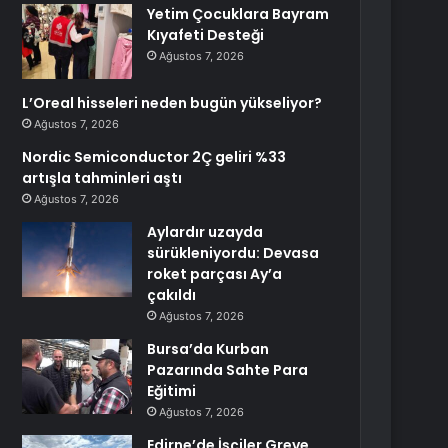
Yetim Çocuklara Bayram
Kıyafeti Desteği
Ağustos 7, 2026
L’Oreal hisseleri neden bugün yükseliyor?
Ağustos 7, 2026
Nordic Semiconductor 2Ç geliri %33
artışla tahminleri aştı
Ağustos 7, 2026
Aylardır uzayda
sürükleniyordu: Devasa
roket parçası Ay’a
çakıldı
Ağustos 7, 2026
Bursa’da Kurban
Pazarında Sahte Para
Eğitimi
Ağustos 7, 2026
Edirne’de İşçiler Greve