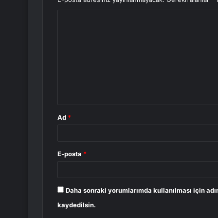
Y
o
r
u
m
*
Ad
*
E-posta
*
Daha sonraki yorumlarımda kullanılması için adı
kaydedilsin.