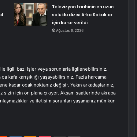
Televizyon tarihinin en uzun
al
soluklu dizisi Arka Sokaklar
için karar verildi
Ağustos 6, 2026
e ilgili bazı işler veya sorunlarla ilgilenebilirsiniz.
 da kafa karışıklığı yaşayabilirsiniz. Fazla harcama
lene kadar odak noktanız değişir. Yakın arkadaşlarınız,
z sizin için ön plana çıkıyor. Akşam saatlerinde akraba
 anlaşmazlıklar ve iletişim sorunları yaşamanız mümkün
erest
Reddit
VKontakte
Odnoklassniki
Pocket
E-Posta ile paylaş
Yazdır