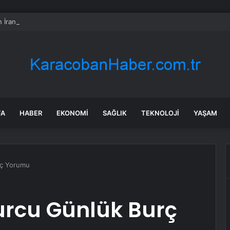
 İran Açıklaması
FA
HABER
EKONOMI
SAĞLIK
TEKNOLOJI
YAŞAM
rç Yorumu
urcu Günlük Burç