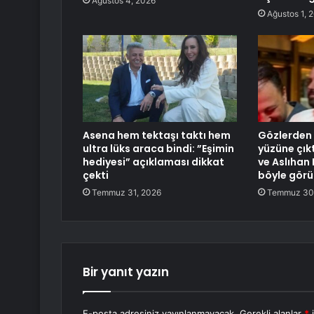
Ağustos 4, 2026
Ağustos 1, 
Asena hem tektaşı taktı hem
Gözlerden 
ultra lüks araca bindi: ”Eşimin
yüzüne çık
hediyesi” açıklaması dikkat
ve Aslıhan 
çekti
böyle görü
Temmuz 31, 2026
Temmuz 30
Bir yanıt yazın
E-posta adresiniz yayınlanmayacak.
Gerekli alanlar
*
i