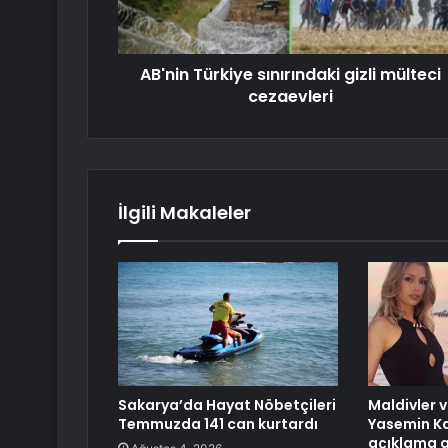
AB'nin Türkiye sınırındaki gizli mülteci
cezaevleri
İlgili Makaleler
Sakarya’da Hayat Nöbetçileri
Maldivler 
Temmuzda 141 can kurtardı
Yasemin Ka
açıklama g