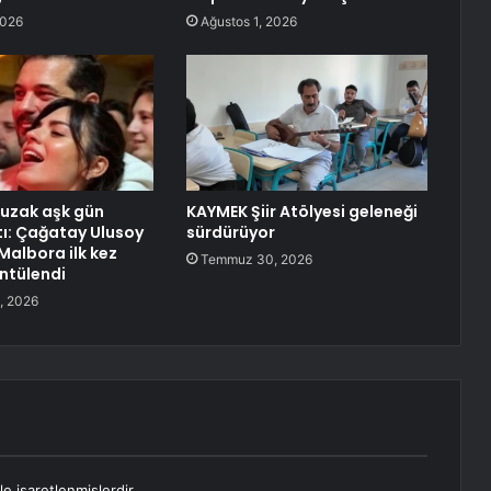
2026
Ağustos 1, 2026
uzak aşk gün
KAYMEK Şiir Atölyesi geleneği
tı: Çağatay Ulusoy
sürdürüyor
Malbora ilk kez
Temmuz 30, 2026
ntülendi
, 2026
le işaretlenmişlerdir