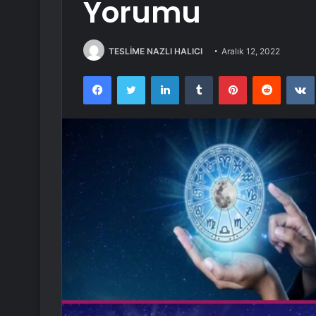
Yorumu
TESLİME NAZLI HALICI
Aralık 12, 2022
Facebook
Twitter
LinkedIn
Tumblr
Pinterest
Reddit