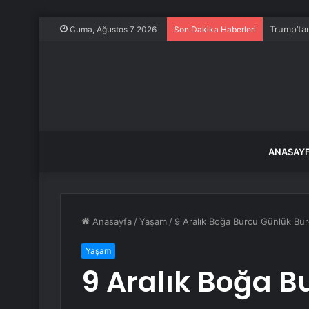
Trump’tan
Cuma, Ağustos 7 2026
Son Dakika Haberleri
ANASAY
Anasayfa
/
Yaşam
/
9 Aralık Boğa Burcu Günlük Bu
Yaşam
9 Aralık Boğa B