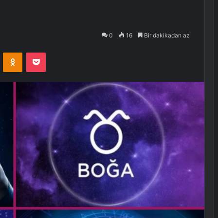
0
16
Bir dakikadan az
VKontakte
Odnoklassniki
Pocket