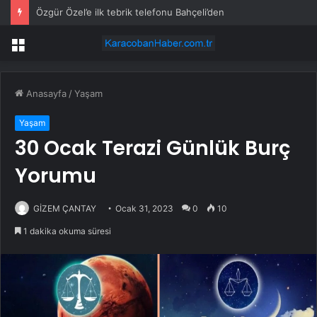
Özgür Özel’e ilk tebrik telefonu Bahçeli’den
Menü
Anasayfa
/
Yaşam
Yaşam
30 Ocak Terazi Günlük Burç
Yorumu
GİZEM ÇANTAY
Ocak 31, 2023
0
10
1 dakika okuma süresi