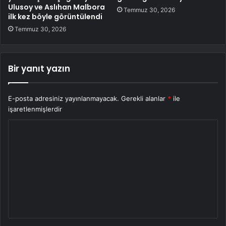
Ulusoy ve Aslıhan Malbora
Temmuz 30, 2026
ilk kez böyle görüntülendi
Temmuz 30, 2026
Bir yanıt yazın
E-posta adresiniz yayınlanmayacak.
Gerekli alanlar
*
ile
işaretlenmişlerdir
Y
o
r
u
m
*