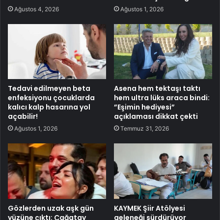
Ağustos 4, 2026
Ağustos 1, 2026
Tedavi edilmeyen beta
Asena hem tektaşı taktı
enfeksiyonu çocuklarda
hem ultra lüks araca bindi:
kalıcı kalp hasarına yol
”Eşimin hediyesi”
açabilir!
açıklaması dikkat çekti
Ağustos 1, 2026
Temmuz 31, 2026
Gözlerden uzak aşk gün
KAYMEK Şiir Atölyesi
yüzüne çıktı: Çağatay
geleneği sürdürüyor